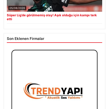
05/08/2026
Süper Lig’de görülmemiş olay! Aşık olduğu için kampı terk
etti
Son Eklenen Firmalar