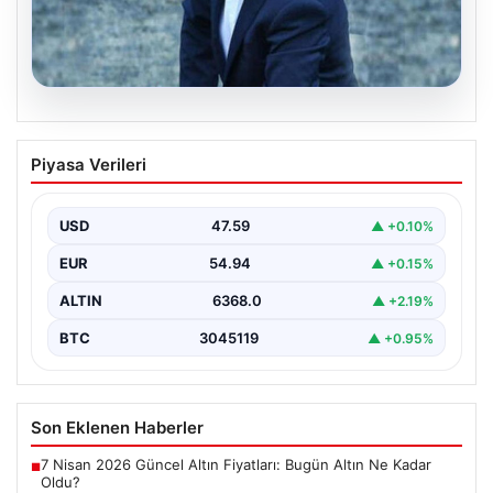
03.08.2026
Ertuğrul Özkök hakkında neden
Piyasa Verileri
soruşturma başlatıldı, Özkök ne dedi?
{“title”: “Ertuğrul Özkök hakkında neden soruşturma
açıldı, Özkök ne dedi?”, “content”: “ Gazeteci Ertuğrul…
USD
47.59
▲ +0.10%
EUR
54.94
▲ +0.15%
ALTIN
6368.0
▲ +2.19%
BTC
3045119
▲ +0.95%
Son Eklenen Haberler
7 Nisan 2026 Güncel Altın Fiyatları: Bugün Altın Ne Kadar
■
Oldu?