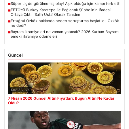
Süper Lig’de görülmemiş olay! Aşık olduğu için kampı terk etti
■
FETÖ’cü Burkay Karatepe ile Bağlantılı Şüphelinin İfadesi
■
Ortaya Çıktı: ‘Salih Usta’ Olarak Tanıdım
Ertuğrul Özkök hakkında neden soruşturma başlatıldı, Özkök
■
ne dedi?
Bayram ikramiyeleri ne zaman yatacak? 2026 Kurban Bayramı
■
emekli ikramiye ödemeleri
Güncel
05/08/2026
7 Nisan 2026 Güncel Altın Fiyatları: Bugün Altın Ne Kadar
Oldu?