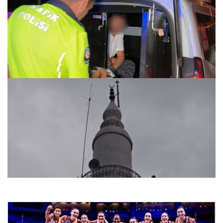
Polisin ehliyet ve kimlik istediği alkollü sürücü, “150 TL
param var” dedi
25.07.2026 15:21