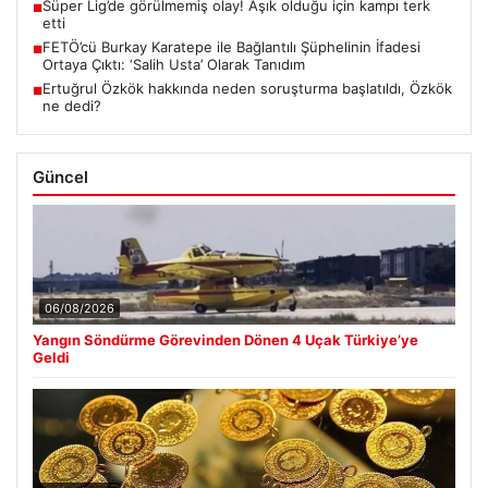
Süper Lig’de görülmemiş olay! Aşık olduğu için kampı terk
■
etti
FETÖ’cü Burkay Karatepe ile Bağlantılı Şüphelinin İfadesi
■
Ortaya Çıktı: ‘Salih Usta’ Olarak Tanıdım
Ertuğrul Özkök hakkında neden soruşturma başlatıldı, Özkök
■
ne dedi?
Güncel
06/08/2026
Yangın Söndürme Görevinden Dönen 4 Uçak Türkiye’ye
Geldi