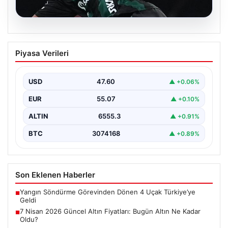
04.08.2026
FETÖ’cü Burkay Karatepe ile Bağlantılı
Piyasa Verileri
Şüphelinin İfadesi Ortaya Çıktı: ‘Salih
Usta’ Olarak Tanıdım
USD
47.60
▲ +0.06%
15 Temmuz darbe girişimi sırasında planlanan ve
Cumhurbaşkanı Recep Tayyip Erdoğan’a suikast
EUR
55.07
▲ +0.10%
girişimini içeren…
ALTIN
6555.3
▲ +0.91%
BTC
3074168
▲ +0.89%
Son Eklenen Haberler
Yangın Söndürme Görevinden Dönen 4 Uçak Türkiye’ye
■
Geldi
7 Nisan 2026 Güncel Altın Fiyatları: Bugün Altın Ne Kadar
■
Oldu?