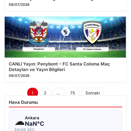
09/07/2026
CANLI Yayın: Penybont – FC Santa Coloma Maç
Detayları ve Yayın Bilgileri
09/07/2026
Yazı
1
2
…
75
Sonraki
sayfalaması
Hava Durumu
☁
Ankara
NaN°C
ŞEHIR SEÇ