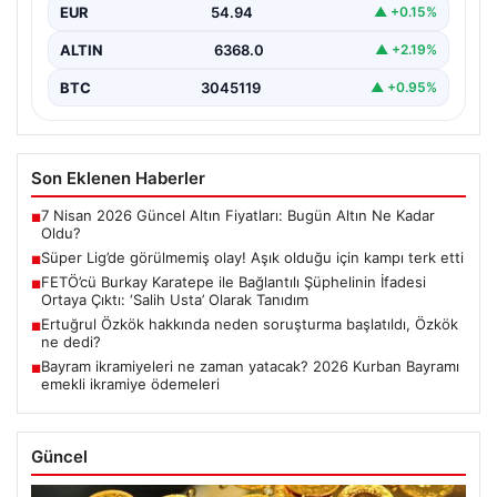
EUR
54.94
▲ +0.15%
girişimini içeren…
ALTIN
6368.0
▲ +2.19%
BTC
3045119
▲ +0.95%
Son Eklenen Haberler
7 Nisan 2026 Güncel Altın Fiyatları: Bugün Altın Ne Kadar
■
Oldu?
Süper Lig’de görülmemiş olay! Aşık olduğu için kampı terk etti
■
FETÖ’cü Burkay Karatepe ile Bağlantılı Şüphelinin İfadesi
■
Ortaya Çıktı: ‘Salih Usta’ Olarak Tanıdım
Ertuğrul Özkök hakkında neden soruşturma başlatıldı, Özkök
■
ne dedi?
Bayram ikramiyeleri ne zaman yatacak? 2026 Kurban Bayramı
■
emekli ikramiye ödemeleri
Güncel