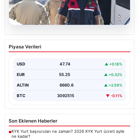
07.08.2026
Menderes Belediye Başkanı İlkay Çiçek
Piyasa Verileri
Tutuklandı: Gelişmeler ve Detaylar
İzmir’in Menderes ilçesinde yürütülen ciddi bir
soruşturma kapsamında belediye başkanı İlkay Çiçek ve
USD
47.74
▲ +0.18%
14…
EUR
55.25
▲ +0.32%
ALTIN
6660.6
▲ +2.59%
BTC
3092515
▼ -0.11%
Son Eklenen Haberler
KYK Yurt başvuruları ne zaman? 2026 KYK Yurt ücreti aylık
■
ne kadar?