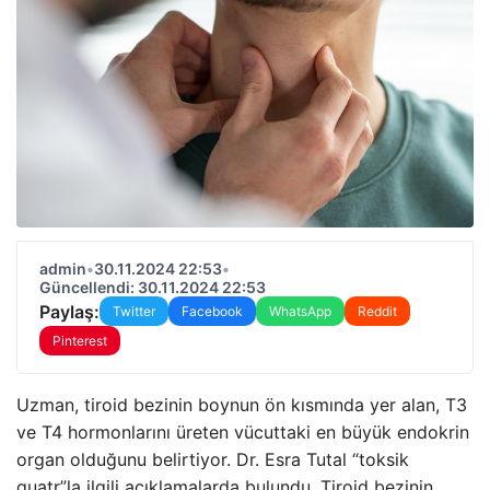
admin
•
30.11.2024 22:53
•
Güncellendi: 30.11.2024 22:53
Paylaş:
Twitter
Facebook
WhatsApp
Reddit
Pinterest
Uzman, tiroid bezinin boynun ön kısmında yer alan, T3
ve T4 hormonlarını üreten vücuttaki en büyük endokrin
organ olduğunu belirtiyor. Dr. Esra Tutal “toksik
guatr”la ilgili açıklamalarda bulundu. Tiroid bezinin