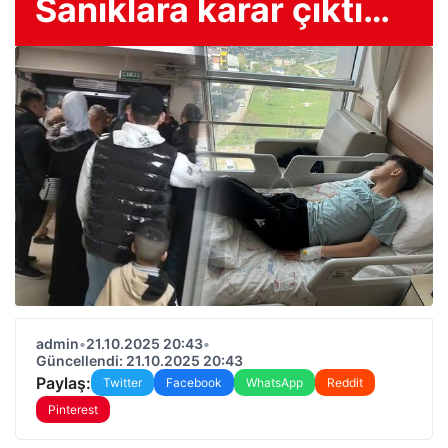
Sanıklara karar çıktı…
admin
•
21.10.2025 20:43
•
Güncellendi: 21.10.2025 20:43
Paylaş:
Twitter
Facebook
WhatsApp
Reddit
Pinterest