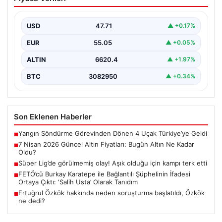
olduğu için kampı terk etti
USD
47.71
▲ +0.17%
EUR
55.05
▲ +0.05%
ALTIN
6620.4
▲ +1.97%
BTC
3082950
▲ +0.34%
Son Eklenen Haberler
Yangın Söndürme Görevinden Dönen 4 Uçak Türkiye’ye Geldi
■
7 Nisan 2026 Güncel Altın Fiyatları: Bugün Altın Ne Kadar
■
Oldu?
Süper Lig’de görülmemiş olay! Aşık olduğu için kampı terk etti
■
FETÖ’cü Burkay Karatepe ile Bağlantılı Şüphelinin İfadesi
■
Ortaya Çıktı: ‘Salih Usta’ Olarak Tanıdım
Ertuğrul Özkök hakkında neden soruşturma başlatıldı, Özkök
■
ne dedi?