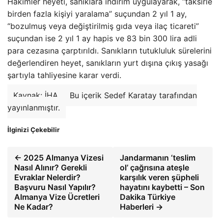
Hakimler heyeti, sanıklara indirim uygulayarak, “taksirle
birden fazla kişiyi yaralama” suçundan 2 yıl 1 ay,
“bozulmuş veya değiştirilmiş gıda veya ilaç ticareti”
suçundan ise 2 yıl 1 ay hapis ve 83 bin 300 lira adli
para cezasına çarptırıldı. Sanıkların tutukluluk sürelerini
değerlendiren heyet, sanıkların yurt dışına çıkış yasağı
şartıyla tahliyesine karar verdi.
Kaynak: İHA
Bu içerik Sedef Karatay tarafından
yayınlanmıştır.
İlginizi Çekebilir
← 2025 Almanya Vizesi
Jandarmanın ‘teslim
Nasıl Alınır? Gerekli
ol’ çağrısına ateşle
Evraklar Nelerdir?
karşılık veren şüpheli
Başvuru Nasıl Yapılır?
hayatını kaybetti – Son
Almanya Vize Ücretleri
Dakika Türkiye
Ne Kadar?
Haberleri →