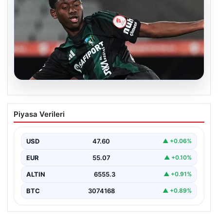
05.08.2026
Süper Lig’de görülmemiş olay! Aşık
Piyasa Verileri
olduğu için kampı terk etti
USD
47.60
▲ +0.06%
EUR
55.07
▲ +0.10%
ALTIN
6555.3
▲ +0.91%
BTC
3074168
▲ +0.89%