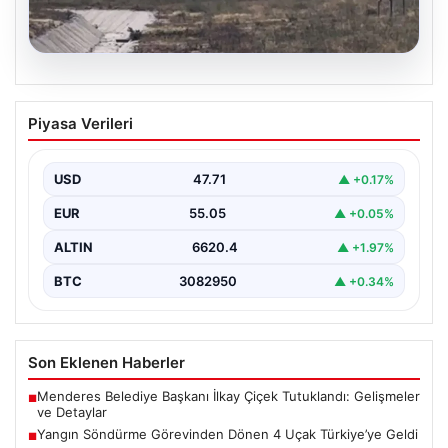
06.08.2026
Yangın Söndürme Görevinden Dönen 4
Piyasa Verileri
Uçak Türkiye’ye Geldi
Orman Genel Müdürlüğü, yaz aylarında özellikle
Akdeniz ülkelerini etkisi altına alan orman yangınlarıyla
USD
47.71
▲ +0.17%
mücadele…
EUR
55.05
▲ +0.05%
ALTIN
6620.4
▲ +1.97%
BTC
3082950
▲ +0.34%
Son Eklenen Haberler
Menderes Belediye Başkanı İlkay Çiçek Tutuklandı: Gelişmeler
■
ve Detaylar
Yangın Söndürme Görevinden Dönen 4 Uçak Türkiye’ye Geldi
■