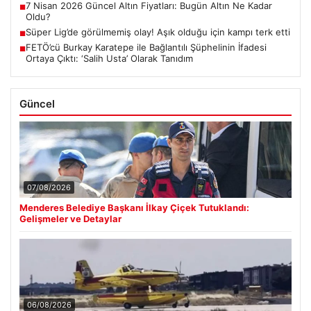
7 Nisan 2026 Güncel Altın Fiyatları: Bugün Altın Ne Kadar
■
Oldu?
Süper Lig’de görülmemiş olay! Aşık olduğu için kampı terk etti
■
FETÖ’cü Burkay Karatepe ile Bağlantılı Şüphelinin İfadesi
■
Ortaya Çıktı: ‘Salih Usta’ Olarak Tanıdım
Güncel
07/08/2026
Menderes Belediye Başkanı İlkay Çiçek Tutuklandı:
Gelişmeler ve Detaylar
06/08/2026