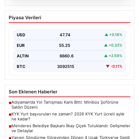
08.08.2026
KYK Yurt başvuruları ne zaman? 2026
Piyasa Verileri
KYK Yurt ücreti aylık ne kadar?
USD
47.74
▲ +0.18%
EUR
55.25
▲ +0.32%
ALTIN
6660.6
▲ +2.59%
BTC
3092515
▼ -0.11%
Son Eklenen Haberler
Adıyaman’da Yol Tartışması Kanlı Bitti: Minibüs Şoförüne
■
Saldırı Düzeni
KYK Yurt başvuruları ne zaman? 2026 KYK Yurt ücreti aylık
■
ne kadar?
Menderes Belediye Başkanı İlkay Çiçek Tutuklandı: Gelişmeler
■
ve Detaylar
Yangın Söndürme Görevinden Dönen 4 Uçak Türkiye’ye Geldi
■