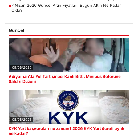
7 Nisan 2026 Güncel Altın Fiyatları: Bugün Altın Ne Kadar
■
Oldu?
Güncel
09/08/2026
Adıyaman’da Yol Tartışması Kanlı Bitti: Minibüs Şoförüne
Saldırı Düzeni
08/08/2026
KYK Yurt başvuruları ne zaman? 2026 KYK Yurt ücreti aylık
ne kadar?