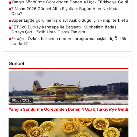
Yangın Söndürme Görevinden Dönen 4 Uçak Türkiye’ye Geldi
■
7 Nisan 2026 Güncel Altın Fiyatları: Bugün Altın Ne Kadar
■
Oldu?
Süper Lig’de görülmemiş olay! Aşık olduğu için kampı terk etti
■
FETÖ’cü Burkay Karatepe ile Bağlantılı Şüphelinin İfadesi
■
Ortaya Çıktı: ‘Salih Usta’ Olarak Tanıdım
Ertuğrul Özkök hakkında neden soruşturma başlatıldı, Özkök
■
ne dedi?
Güncel
06/08/2026
Yangın Söndürme Görevinden Dönen 4 Uçak Türkiye’ye Geldi