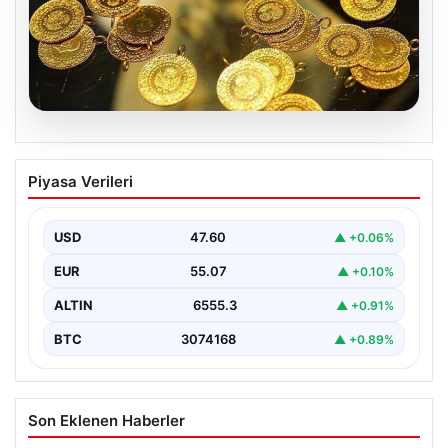
05.08.2026
7 Nisan 2026 Güncel Altın Fiyatları:
Piyasa Verileri
Bugün Altın Ne Kadar Oldu?
Günümüzde altın fiyatları, uluslararası politik gelişmeler
ve jeopolitik risklerin yoğun etkisi altında dalgalı bir…
USD
47.60
▲ +0.06%
EUR
55.07
▲ +0.10%
ALTIN
6555.3
▲ +0.91%
BTC
3074168
▲ +0.89%
Son Eklenen Haberler