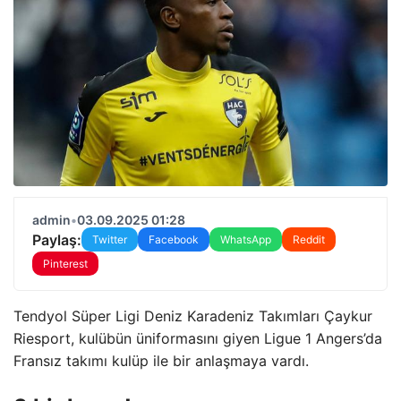
admin
•
03.09.2025 01:28
Paylaş:
Twitter
Facebook
WhatsApp
Reddit
Pinterest
Tendyol Süper Ligi Deniz Karadeniz Takımları Çaykur
Riesport, kulübün üniformasını giyen Ligue 1 Angers’da
Fransız takımı kulüp ile bir anlaşmaya vardı.