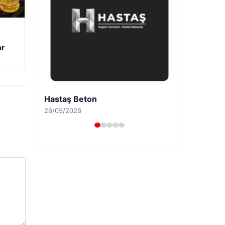
ar
Enes Kaplan Avukatlık Bürosu
28/04/2026