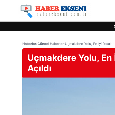
Haberler
›
Güncel Haberler
›
Uçmakdere Yolu, En İyi Rotalar 
Uçmakdere Yolu, En İ
Açıldı