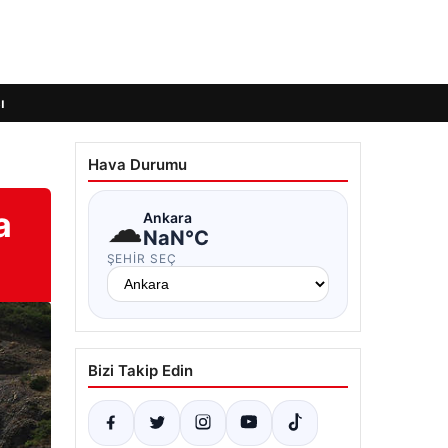
ı
Hava Durumu
a
☁
Ankara
NaN°C
ŞEHIR SEÇ
Bizi Takip Edin