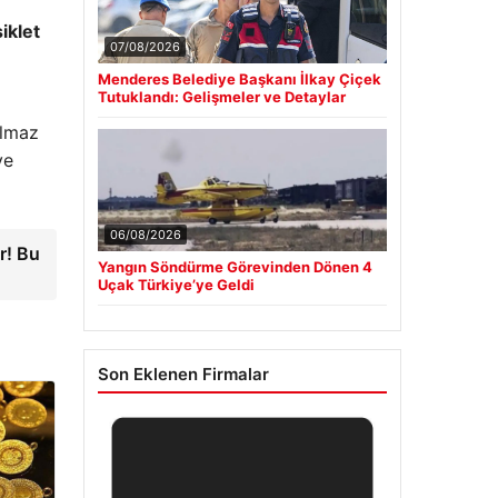
iklet
07/08/2026
Menderes Belediye Başkanı İlkay Çiçek
Tutuklandı: Gelişmeler ve Detaylar
ulmaz
ve
06/08/2026
r! Bu
Yangın Söndürme Görevinden Dönen 4
Uçak Türkiye’ye Geldi
Son Eklenen Firmalar