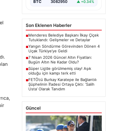
BTC
3082950
▲ +0.34%
el
Son Eklenen Haberler
Menderes Belediye Başkanı İlkay Çiçek
■
Tutuklandı: Gelişmeler ve Detaylar
Yangın Söndürme Görevinden Dönen 4
■
Uçak Türkiye’ye Geldi
dı.
7 Nisan 2026 Güncel Altın Fiyatları:
■
Bugün Altın Ne Kadar Oldu?
olan
Süper Lig’de görülmemiş olay! Aşık
■
olduğu için kampı terk etti
FETÖ’cü Burkay Karatepe ile Bağlantılı
■
Şüphelinin İfadesi Ortaya Çıktı: ‘Salih
Usta’ Olarak Tanıdım
rıca,
ir
Güncel