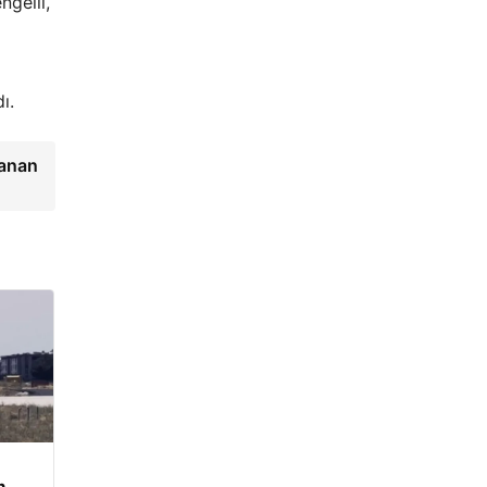
ngelli,
ı.
lanan
n