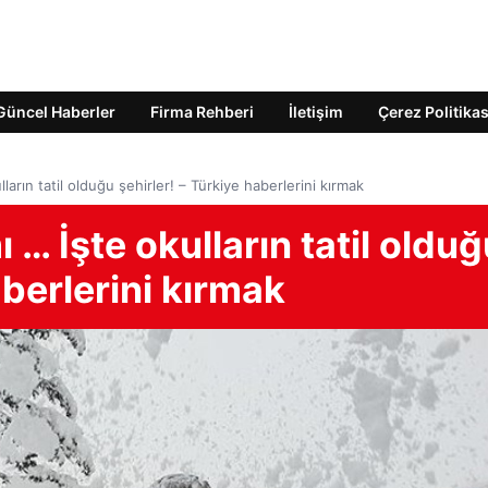
Güncel Haberler
Firma Rehberi
İletişim
Çerez Politikas
ların tatil olduğu şehirler! – Türkiye haberlerini kırmak
 … İşte okulların tatil oldu
aberlerini kırmak