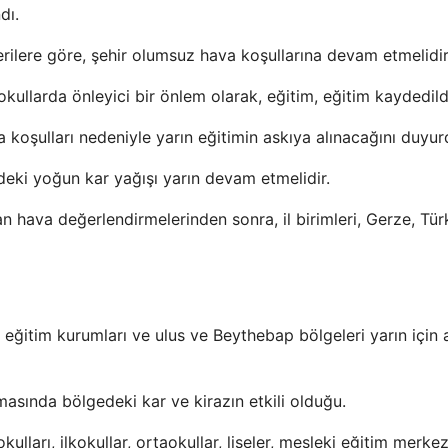
dı.
verilere göre, şehir olumsuz hava koşullarına devam etmelidir
llarda önleyici bir önlem olarak, eğitim, eğitim kaydedild
 koşulları nedeniyle yarın eğitimin askıya alınacağını duyur
deki yoğun kar yağışı yarın devam etmelidir.
n hava değerlendirmelerinden sonra, il birimleri, Gerze, Tür
 eğitim kurumları ve ulus ve Beythebap bölgeleri yarın için 
masında bölgedeki kar ve kirazın etkili olduğu.
lları, ilkokullar, ortaokullar, liseler, mesleki eğitim merkezl