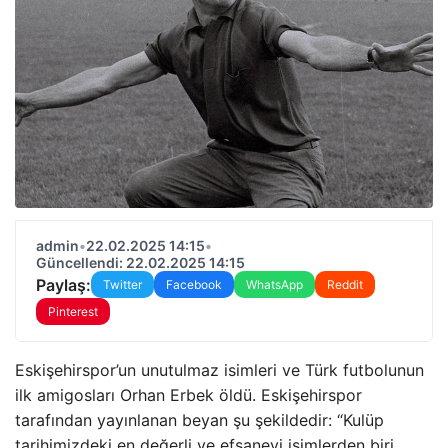
admin
•
22.02.2025 14:15
•
Güncellendi: 22.02.2025 14:15
Paylaş:
Twitter
Facebook
WhatsApp
Reddit
Pinterest
Eskişehirspor’un unutulmaz isimleri ve Türk futbolunun
ilk amigosları Orhan Erbek öldü. Eskişehirspor
tarafından yayınlanan beyan şu şekildedir: “Kulüp
tarihimizdeki en değerli ve efsanevi isimlerden biri,