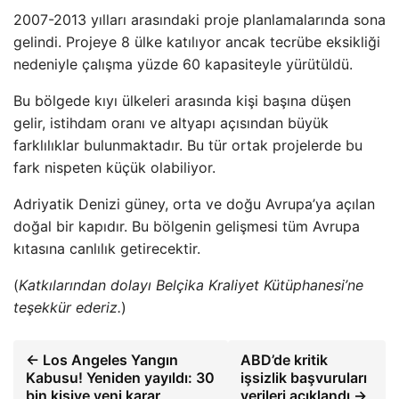
2007-2013 yılları arasındaki proje planlamalarında sona
gelindi. Projeye 8 ülke katılıyor ancak tecrübe eksikliği
nedeniyle çalışma yüzde 60 kapasiteyle yürütüldü.
Bu bölgede kıyı ülkeleri arasında kişi başına düşen
gelir, istihdam oranı ve altyapı açısından büyük
farklılıklar bulunmaktadır. Bu tür ortak projelerde bu
fark nispeten küçük olabiliyor.
Adriyatik Denizi güney, orta ve doğu Avrupa’ya açılan
doğal bir kapıdır. Bu bölgenin gelişmesi tüm Avrupa
kıtasına canlılık getirecektir.
(
Katkılarından dolayı Belçika Kraliyet Kütüphanesi’ne
teşekkür ederiz.
)
← Los Angeles Yangın
ABD’de kritik
Kabusu! Yeniden yayıldı: 30
işsizlik başvuruları
bin kişiye yeni karar
verileri açıklandı →