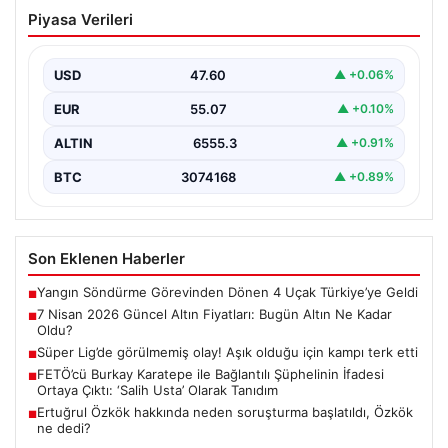
7 Nisan 2026 Güncel Altın Fiyatları:
Piyasa Verileri
Bugün Altın Ne Kadar Oldu?
Günümüzde altın fiyatları, uluslararası politik gelişmeler
ve jeopolitik risklerin yoğun etkisi altında dalgalı bir…
USD
47.60
▲ +0.06%
EUR
55.07
▲ +0.10%
ALTIN
6555.3
▲ +0.91%
BTC
3074168
▲ +0.89%
Son Eklenen Haberler
Yangın Söndürme Görevinden Dönen 4 Uçak Türkiye’ye Geldi
■
7 Nisan 2026 Güncel Altın Fiyatları: Bugün Altın Ne Kadar
■
Oldu?
Süper Lig’de görülmemiş olay! Aşık olduğu için kampı terk etti
■
FETÖ’cü Burkay Karatepe ile Bağlantılı Şüphelinin İfadesi
■
Ortaya Çıktı: ‘Salih Usta’ Olarak Tanıdım
Ertuğrul Özkök hakkında neden soruşturma başlatıldı, Özkök
■
ne dedi?