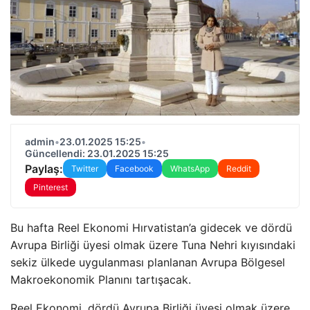
admin
•
23.01.2025 15:25
•
Güncellendi: 23.01.2025 15:25
Paylaş:
Twitter
Facebook
WhatsApp
Reddit
Pinterest
Bu hafta Reel Ekonomi Hırvatistan’a gidecek ve dördü
Avrupa Birliği üyesi olmak üzere Tuna Nehri kıyısındaki
sekiz ülkede uygulanması planlanan Avrupa Bölgesel
Makroekonomik Planını tartışacak.
Reel Ekonomi, dördü Avrupa Birliği üyesi olmak üzere