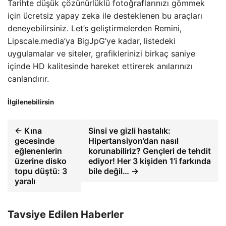
Tarihte düşük çözünürlüklü fotoğraflarınızı gömmek
için ücretsiz yapay zeka ile desteklenen bu araçları
deneyebilirsiniz. Let’s geliştirmelerden Remini,
Lipscale.media’ya BigJpG’ye kadar, listedeki
uygulamalar ve siteler, grafiklerinizi birkaç saniye
içinde HD kalitesinde hareket ettirerek anılarınızı
canlandırır.
İlgilenebilirsin
← Kına
Sinsi ve gizli hastalık:
gecesinde
Hipertansiyon’dan nasıl
eğlenenlerin
korunabiliriz? Gençleri de tehdit
üzerine disko
ediyor! Her 3 kişiden 1’i farkında
topu düştü: 3
bile değil… →
yaralı
Tavsiye Edilen Haberler