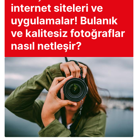
internet siteleri ve
uygulamalar! Bulanık
ve kalitesiz fotoğraflar
nasıl netleşir?