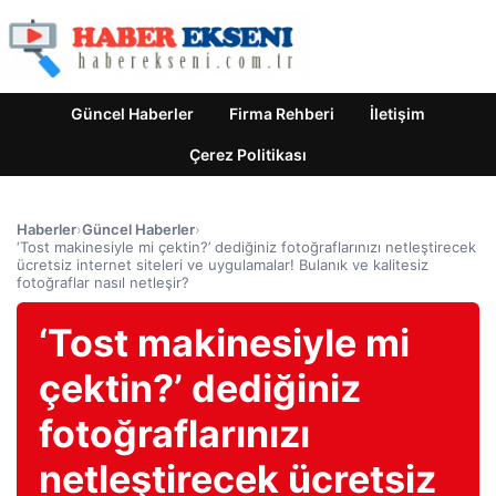
Güncel Haberler
Firma Rehberi
İletişim
Çerez Politikası
Haberler
›
Güncel Haberler
›
‘Tost makinesiyle mi çektin?’ dediğiniz fotoğraflarınızı netleştirecek
ücretsiz internet siteleri ve uygulamalar! Bulanık ve kalitesiz
fotoğraflar nasıl netleşir?
‘Tost makinesiyle mi
çektin?’ dediğiniz
fotoğraflarınızı
netleştirecek ücretsiz