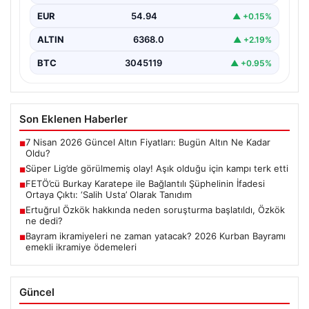
EUR
54.94
▲ +0.15%
ALTIN
6368.0
▲ +2.19%
BTC
3045119
▲ +0.95%
Son Eklenen Haberler
7 Nisan 2026 Güncel Altın Fiyatları: Bugün Altın Ne Kadar
■
Oldu?
Süper Lig’de görülmemiş olay! Aşık olduğu için kampı terk etti
■
FETÖ’cü Burkay Karatepe ile Bağlantılı Şüphelinin İfadesi
■
Ortaya Çıktı: ‘Salih Usta’ Olarak Tanıdım
Ertuğrul Özkök hakkında neden soruşturma başlatıldı, Özkök
■
ne dedi?
Bayram ikramiyeleri ne zaman yatacak? 2026 Kurban Bayramı
■
emekli ikramiye ödemeleri
Güncel