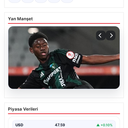
Yan Manşet
05.08.2026
Süper Lig’de görülmemiş olay! Aşık
Piyasa Verileri
olduğu için kampı terk etti
USD
47.59
▲ +0.10%