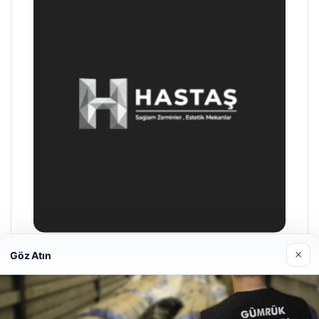
×
Göz Atın
Enes Kaplan Avukatlık Bürosu
28/04/2026