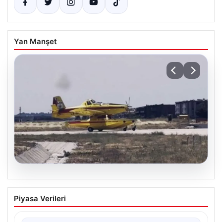
Yan Manşet
06.08.2026
Yangın Söndürme Görevinden Dönen 4
Piyasa Verileri
Uçak Türkiye’ye Geldi
Orman Genel Müdürlüğü, yaz aylarında özellikle