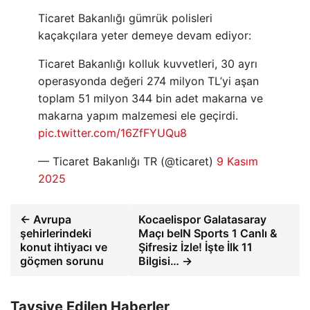
Ticaret Bakanlığı gümrük polisleri
kaçakçılara yeter demeye devam ediyor:
Ticaret Bakanlığı kolluk kuvvetleri, 30 ayrı
operasyonda değeri 274 milyon TL’yi aşan
toplam 51 milyon 344 bin adet makarna ve
makarna yapım malzemesi ele geçirdi.
pic.twitter.com/16ZfFYUQu8
— Ticaret Bakanlığı TR (@ticaret)
9 Kasım
2025
← Avrupa
Kocaelispor Galatasaray
şehirlerindeki
Maçı beIN Sports 1 Canlı &
konut ihtiyacı ve
Şifresiz İzle! İşte İlk 11
göçmen sorunu
Bilgisi… →
Tavsiye Edilen Haberler