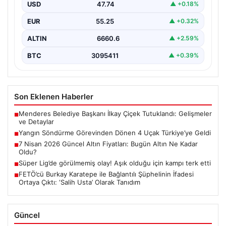
Akdeniz ülkelerini etkisi altına alan orman yangınlarıyla
USD
47.74
▲ +0.18%
mücadele…
EUR
55.25
▲ +0.32%
ALTIN
6660.6
▲ +2.59%
BTC
3095411
▲ +0.39%
Son Eklenen Haberler
Menderes Belediye Başkanı İlkay Çiçek Tutuklandı: Gelişmeler
■
ve Detaylar
Yangın Söndürme Görevinden Dönen 4 Uçak Türkiye’ye Geldi
■
7 Nisan 2026 Güncel Altın Fiyatları: Bugün Altın Ne Kadar
■
Oldu?
Süper Lig’de görülmemiş olay! Aşık olduğu için kampı terk etti
■
FETÖ’cü Burkay Karatepe ile Bağlantılı Şüphelinin İfadesi
■
Ortaya Çıktı: ‘Salih Usta’ Olarak Tanıdım
Güncel