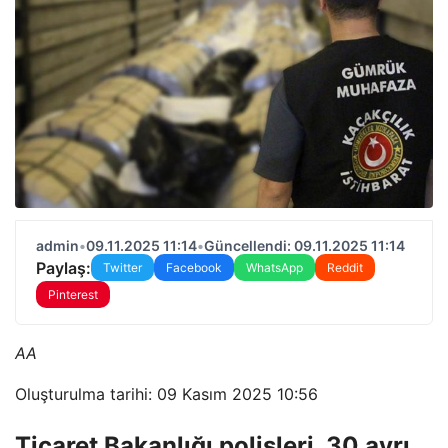
admin
•
09.11.2025 11:14
•
Güncellendi: 09.11.2025 11:14
Paylaş:
Twitter
Facebook
WhatsApp
Reddit
Pinterest
AA
Oluşturulma tarihi: 09 Kasım 2025 10:56
Ticaret Bakanlığı polisleri, 30 ayrı