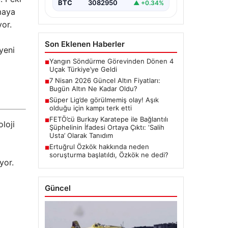
BTC
3082950
▲ +0.34%
rmaya
yor.
Son Eklenen Haberler
yeni
Yangın Söndürme Görevinden Dönen 4
■
Uçak Türkiye’ye Geldi
7 Nisan 2026 Güncel Altın Fiyatları:
■
Bugün Altın Ne Kadar Oldu?
Süper Lig’de görülmemiş olay! Aşık
■
olduğu için kampı terk etti
FETÖ’cü Burkay Karatepe ile Bağlantılı
■
loji
Şüphelinin İfadesi Ortaya Çıktı: ‘Salih
Usta’ Olarak Tanıdım
Ertuğrul Özkök hakkında neden
■
soruşturma başlatıldı, Özkök ne dedi?
yor.
Güncel