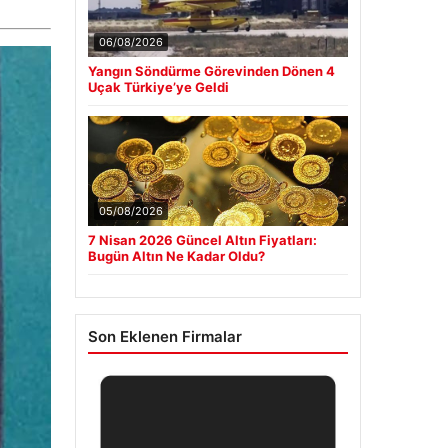
06/08/2026
Yangın Söndürme Görevinden Dönen 4
Uçak Türkiye’ye Geldi
05/08/2026
7 Nisan 2026 Güncel Altın Fiyatları:
Bugün Altın Ne Kadar Oldu?
Son Eklenen Firmalar