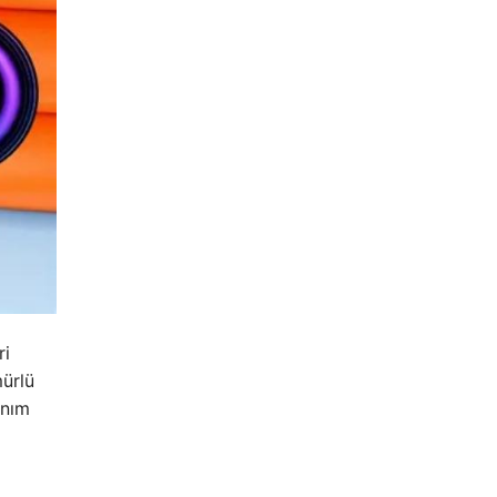
ri
mürlü
anım