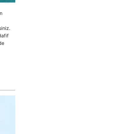
en
iniz.
afif
de