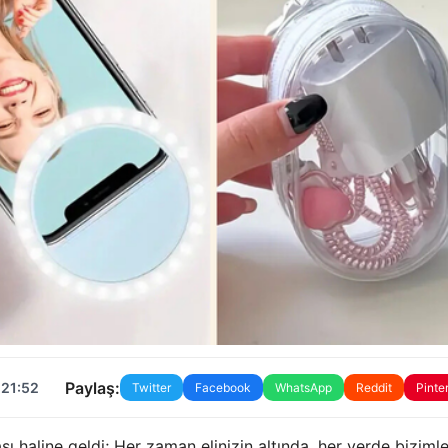
Paylaş:
 21:52
Twitter
Facebook
WhatsApp
Reddit
Pinte
ı haline geldi; Her zaman elinizin altında, her yerde bizimle