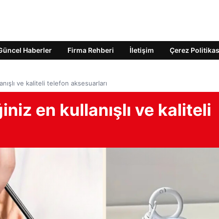
Güncel Haberler
Firma Rehberi
İletişim
Çerez Politikas
nışlı ve kaliteli telefon aksesuarları
iz en kullanışlı ve kaliteli