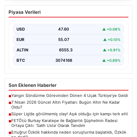
FETÖ’cü Burkay Karatepe ile Bağlantılı
Piyasa Verileri
Şüphelinin İfadesi Ortaya Çıktı: ‘Salih
Usta’ Olarak Tanıdım
USD
47.60
▲ +0.06%
15 Temmuz darbe girişimi sırasında planlanan ve
Cumhurbaşkanı Recep Tayyip Erdoğan’a suikast
EUR
55.07
▲ +0.10%
girişimini içeren…
ALTIN
6555.3
▲ +0.91%
BTC
3074168
▲ +0.89%
Son Eklenen Haberler
Yangın Söndürme Görevinden Dönen 4 Uçak Türkiye’ye Geldi
■
7 Nisan 2026 Güncel Altın Fiyatları: Bugün Altın Ne Kadar
■
Oldu?
Süper Lig’de görülmemiş olay! Aşık olduğu için kampı terk etti
■
FETÖ’cü Burkay Karatepe ile Bağlantılı Şüphelinin İfadesi
■
Ortaya Çıktı: ‘Salih Usta’ Olarak Tanıdım
Ertuğrul Özkök hakkında neden soruşturma başlatıldı, Özkök
■