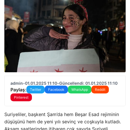
admin
•
01.01.2025 11:10
•
Güncellendi: 01.01.2025 11:10
Paylaş:
Twitter
Facebook
WhatsApp
Reddit
Pinterest
Suriyeliler, başkent Şam’da hem Beşar Esad rejiminin
düşüşünü hem de yeni yılı sevinç ve coşkuyla kutladı.
Akşam saatlerinden itibaren çok sayıda Suriyeli