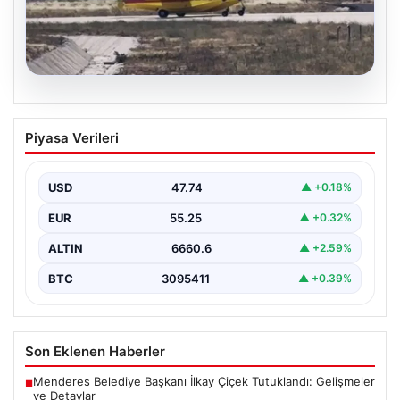
06.08.2026
Yangın Söndürme Görevinden Dönen 4
Piyasa Verileri
Uçak Türkiye’ye Geldi
Orman Genel Müdürlüğü, yaz aylarında özellikle
Akdeniz ülkelerini etkisi altına alan orman yangınlarıyla
USD
47.74
▲ +0.18%
mücadele…
EUR
55.25
▲ +0.32%
ALTIN
6660.6
▲ +2.59%
BTC
3095411
▲ +0.39%
Son Eklenen Haberler
Menderes Belediye Başkanı İlkay Çiçek Tutuklandı: Gelişmeler
■
ve Detaylar