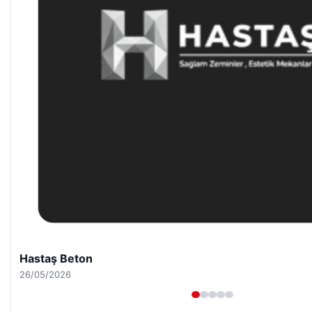
Enes Kaplan Avukatlık Bürosu
28/04/2026