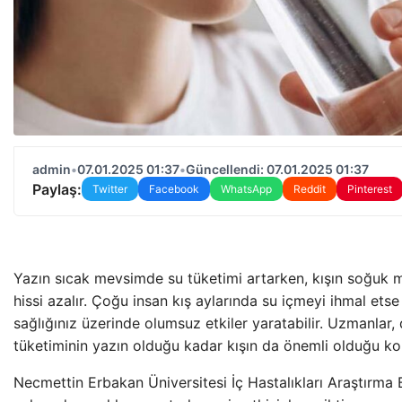
admin
•
07.01.2025 01:37
•
Güncellendi: 07.01.2025 01:37
Paylaş:
Twitter
Facebook
WhatsApp
Reddit
Pinterest
Yazın sıcak mevsimde su tüketimi artarken, kışın soğuk
hissi azalır. Çoğu insan kış aylarında su içmeyi ihmal et
sağlığınız üzerinde olumsuz etkiler yaratabilir. Uzmanlar, 
tüketiminin yazın olduğu kadar kışın da önemli olduğu k
Necmettin Erbakan Üniversitesi İç Hastalıkları Araştırma