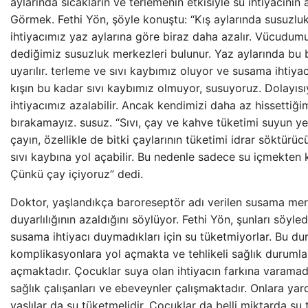
aylarında sıcakların ve terlemenin etkisiyle su ihtiyacının a
Görmek. Fethi Yön, şöyle konuştu: “Kış aylarında susuzluk
ihtiyacımız yaz aylarına göre biraz daha azalır. Vücudu
dediğimiz susuzluk merkezleri bulunur. Yaz aylarında bu 
uyarılır. terleme ve sıvı kaybımız oluyor ve susama ihtiya
kışın bu kadar sıvı kaybımız olmuyor, susuyoruz. Dolayıs
ihtiyacımız azalabilir. Ancak kendimizi daha az hissettiği
bırakamayız. susuz. “Sıvı, çay ve kahve tüketimi suyun ye
çayın, özellikle de bitki çaylarının tüketimi idrar söktürüc
sıvı kaybına yol açabilir. Bu nedenle sadece su içmekten
Çünkü çay içiyoruz” dedi.
Doktor, yaşlandıkça baroreseptör adı verilen susama mer
duyarlılığının azaldığını söylüyor. Fethi Yön, şunları söyledi
susama ihtiyacı duymadıkları için su tüketmiyorlar. Bu du
komplikasyonlara yol açmakta ve tehlikeli sağlık durumla
açmaktadır. Çocuklar suya olan ihtiyacın farkına varamadığı
sağlık çalışanları ve ebeveynler çalışmaktadır. Onlara yar
yaşlılar da su tüketmelidir. Çocuklar da belli miktarda su 