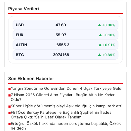
7 Nisan 2026 Güncel Altın Fiyatları:
Piyasa Verileri
Bugün Altın Ne Kadar Oldu?
Günümüzde altın fiyatları, uluslararası politik gelişmeler
ve jeopolitik risklerin yoğun etkisi altında dalgalı bir…
USD
47.60
▲ +0.06%
EUR
55.07
▲ +0.10%
ALTIN
6555.3
▲ +0.91%
BTC
3074168
▲ +0.89%
Son Eklenen Haberler
Yangın Söndürme Görevinden Dönen 4 Uçak Türkiye’ye Geldi
■
7 Nisan 2026 Güncel Altın Fiyatları: Bugün Altın Ne Kadar
■
Oldu?
Süper Lig’de görülmemiş olay! Aşık olduğu için kampı terk etti
■
FETÖ’cü Burkay Karatepe ile Bağlantılı Şüphelinin İfadesi
■
Ortaya Çıktı: ‘Salih Usta’ Olarak Tanıdım
Ertuğrul Özkök hakkında neden soruşturma başlatıldı, Özkök
■
ne dedi?