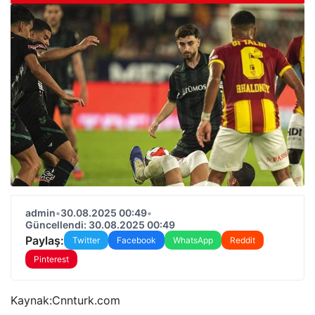
admin
•
30.08.2025 00:49
•
Güncellendi: 30.08.2025 00:49
Paylaş:
Twitter
Facebook
WhatsApp
Reddit
Pinterest
Kaynak:
Cnnturk.com