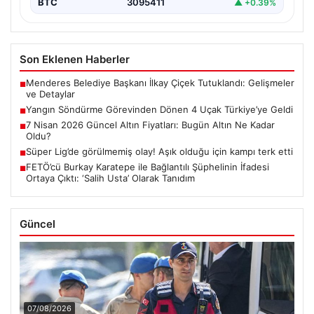
BTC
3095411
▲ +0.39%
Son Eklenen Haberler
Menderes Belediye Başkanı İlkay Çiçek Tutuklandı: Gelişmeler
■
ve Detaylar
Yangın Söndürme Görevinden Dönen 4 Uçak Türkiye’ye Geldi
■
7 Nisan 2026 Güncel Altın Fiyatları: Bugün Altın Ne Kadar
■
Oldu?
Süper Lig’de görülmemiş olay! Aşık olduğu için kampı terk etti
■
FETÖ’cü Burkay Karatepe ile Bağlantılı Şüphelinin İfadesi
■
Ortaya Çıktı: ‘Salih Usta’ Olarak Tanıdım
Güncel
07/08/2026