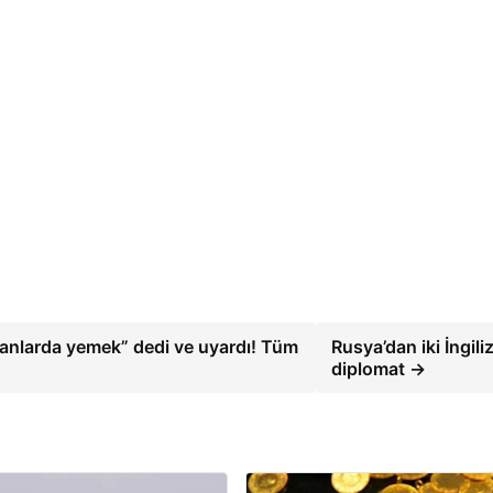
ranlarda yemek” dedi ve uyardı! Tüm
Rusya’dan iki İngili
diplomat →