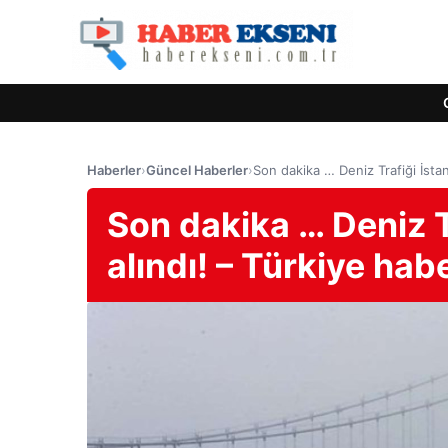
Haberler
›
Güncel Haberler
›
Son dakika … Deniz Trafiği İstan
Son dakika … Deniz T
alındı! – Türkiye hab