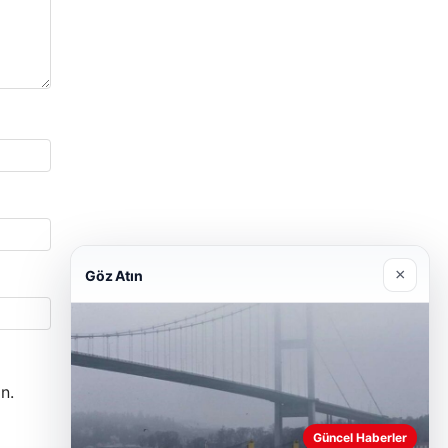
×
Göz Atın
n.
Güncel Haberler