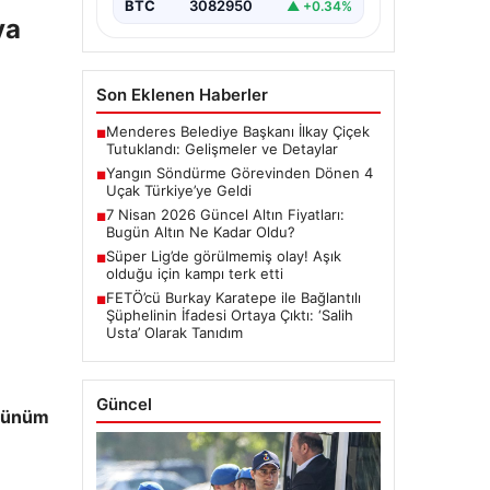
BTC
3082950
▲ +0.34%
ya
Son Eklenen Haberler
Menderes Belediye Başkanı İlkay Çiçek
■
Tutuklandı: Gelişmeler ve Detaylar
Yangın Söndürme Görevinden Dönen 4
■
Uçak Türkiye’ye Geldi
7 Nisan 2026 Güncel Altın Fiyatları:
■
Bugün Altın Ne Kadar Oldu?
Süper Lig’de görülmemiş olay! Aşık
■
olduğu için kampı terk etti
FETÖ’cü Burkay Karatepe ile Bağlantılı
■
Şüphelinin İfadesi Ortaya Çıktı: ‘Salih
Usta’ Olarak Tanıdım
Güncel
görünüm