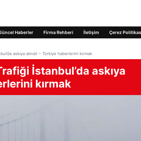
Güncel Haberler
Firma Rehberi
İletişim
Çerez Politikas
bul’da askıya alındı! – Türkiye haberlerini kırmak
rafiği İstanbul’da askıya
erlerini kırmak