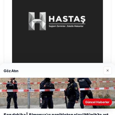
×
Göz Atın
Enes Kaplan Avukatlık Bürosu
28/04/2026
Güncel Haberler
Web sitemizi nasıl kullandığınızı daha iyi anlayabilmek,
deneyiminizi kişiselleştirmek ve geliştirmek amacıyla çerezler
Son dakika | Almanya’yı panikleten olay! Münih’te art