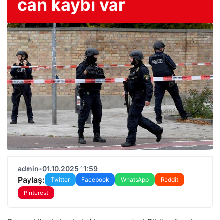
can kaybı var
admin
•
01.10.2025 11:59
Paylaş:
Twitter
Facebook
WhatsApp
Reddit
Pinterest