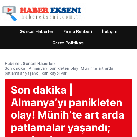
Güncel Haberler
Firma Rehberi
İletişim
Çerez Politikası
Haberler
›
Güncel Haberler
›
Son dakika | Almanya’yı panikleten olay! Münih’te art arda
patlamalar yaşandı; can kaybı var
Son dakika |
Almanya’yı panikleten
olay! Münih’te art arda
patlamalar yaşandı;