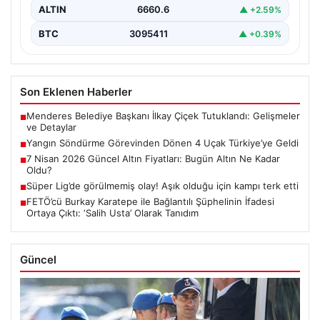
ALTIN
6660.6
▲ +2.59%
BTC
3095411
▲ +0.39%
Son Eklenen Haberler
Menderes Belediye Başkanı İlkay Çiçek Tutuklandı: Gelişmeler
■
ve Detaylar
Yangın Söndürme Görevinden Dönen 4 Uçak Türkiye’ye Geldi
■
7 Nisan 2026 Güncel Altın Fiyatları: Bugün Altın Ne Kadar
■
Oldu?
Süper Lig’de görülmemiş olay! Aşık olduğu için kampı terk etti
■
FETÖ’cü Burkay Karatepe ile Bağlantılı Şüphelinin İfadesi
■
Ortaya Çıktı: ‘Salih Usta’ Olarak Tanıdım
Güncel