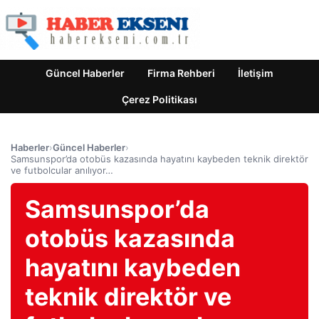
Güncel Haberler
Firma Rehberi
İletişim
Çerez Politikası
Haberler
›
Güncel Haberler
›
Samsunspor’da otobüs kazasında hayatını kaybeden teknik direktör
ve futbolcular anılıyor…
Samsunspor’da
otobüs kazasında
hayatını kaybeden
teknik direktör ve