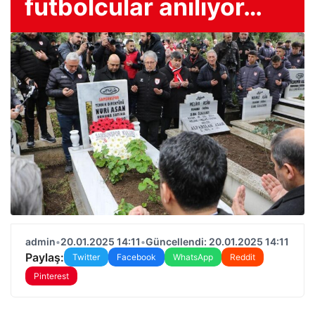
futbolcular anılıyor…
admin
•
20.01.2025 14:11
•
Güncellendi: 20.01.2025 14:11
Paylaş:
Twitter
Facebook
WhatsApp
Reddit
Pinterest