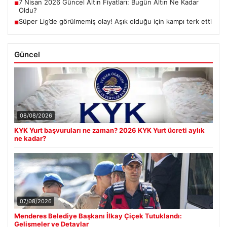
7 Nisan 2026 Güncel Altın Fiyatları: Bugün Altın Ne Kadar
■
Oldu?
Süper Lig’de görülmemiş olay! Aşık olduğu için kampı terk etti
■
Güncel
08/08/2026
KYK Yurt başvuruları ne zaman? 2026 KYK Yurt ücreti aylık
ne kadar?
07/08/2026
Menderes Belediye Başkanı İlkay Çiçek Tutuklandı:
Gelişmeler ve Detaylar