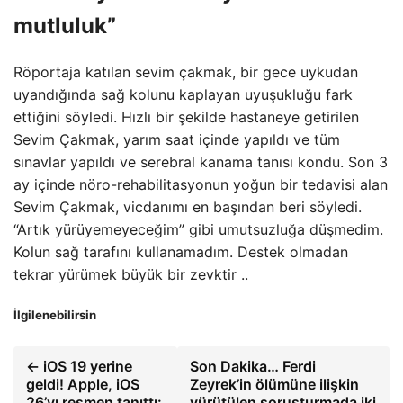
mutluluk”
Röportaja katılan sevim çakmak, bir gece uykudan
uyandığında sağ kolunu kaplayan uyuşukluğu fark
ettiğini söyledi. Hızlı bir şekilde hastaneye getirilen
Sevim Çakmak, yarım saat içinde yapıldı ve tüm
sınavlar yapıldı ve serebral kanama tanısı kondu. Son 3
ay içinde nöro-rehabilitasyonun yoğun bir tedavisi alan
Sevim Çakmak, vicdanımı en başından beri söyledi.
“Artık yürüyemeyeceğim” gibi umutsuzluğa düşmedim.
Kolun sağ tarafını kullanamadım. Destek olmadan
tekrar yürümek büyük bir zevktir ..
İlgilenebilirsin
← iOS 19 yerine
Son Dakika… Ferdi
geldi! Apple, iOS
Zeyrek’in ölümüne ilişkin
26’yı resmen tanıttı:
yürütülen soruşturmada iki