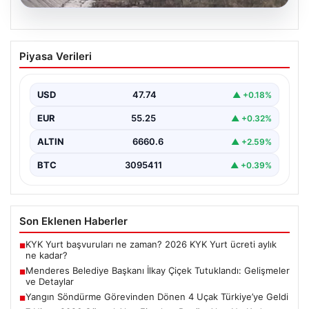
06.08.2026
Yangın Söndürme Görevinden Dönen 4
Piyasa Verileri
Uçak Türkiye’ye Geldi
Orman Genel Müdürlüğü, yaz aylarında özellikle
Akdeniz ülkelerini etkisi altına alan orman yangınlarıyla
USD
47.74
▲ +0.18%
mücadele…
EUR
55.25
▲ +0.32%
ALTIN
6660.6
▲ +2.59%
BTC
3095411
▲ +0.39%
Son Eklenen Haberler
KYK Yurt başvuruları ne zaman? 2026 KYK Yurt ücreti aylık
■
ne kadar?
Menderes Belediye Başkanı İlkay Çiçek Tutuklandı: Gelişmeler
■
ve Detaylar
Yangın Söndürme Görevinden Dönen 4 Uçak Türkiye’ye Geldi
■