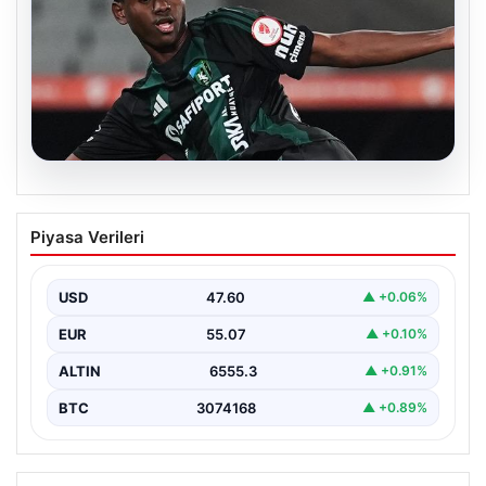
05.08.2026
Süper Lig’de görülmemiş olay! Aşık
Piyasa Verileri
olduğu için kampı terk etti
USD
47.60
▲ +0.06%
EUR
55.07
▲ +0.10%
ALTIN
6555.3
▲ +0.91%
BTC
3074168
▲ +0.89%