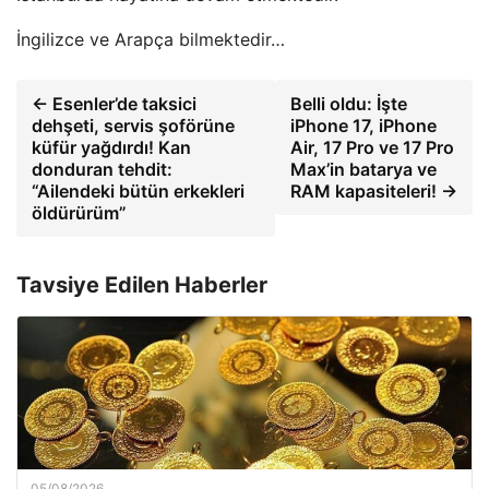
İngilizce ve Arapça bilmektedir…
← Esenler’de taksici
Belli oldu: İşte
dehşeti, servis şoförüne
iPhone 17, iPhone
küfür yağdırdı! Kan
Air, 17 Pro ve 17 Pro
donduran tehdit:
Max’in batarya ve
“Ailendeki bütün erkekleri
RAM kapasiteleri! →
öldürürüm”
Tavsiye Edilen Haberler
05/08/2026