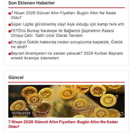
Son Eklenen Haberler
7 Nisan 2026 Güncel Altın Fiyatları: Bugün Altın Ne Kadar
■
Oldu?
Süper Lig’de görülmemiş olay! Aşık olduğu için kampı terk etti
■
FETÖ’cü Burkay Karatepe ile Bağlantılı Şüphelinin İfadesi
■
Ortaya Çıktı: ‘Salih Usta’ Olarak Tanıdım
Ertuğrul Özkök hakkında neden soruşturma başlatıldı, Özkök
■
ne dedi?
Bayram ikramiyeleri ne zaman yatacak? 2026 Kurban Bayramı
■
emekli ikramiye ödemeleri
Güncel
05/08/2026
7 Nisan 2026 Güncel Altın Fiyatları: Bugün Altın Ne Kadar
Oldu?