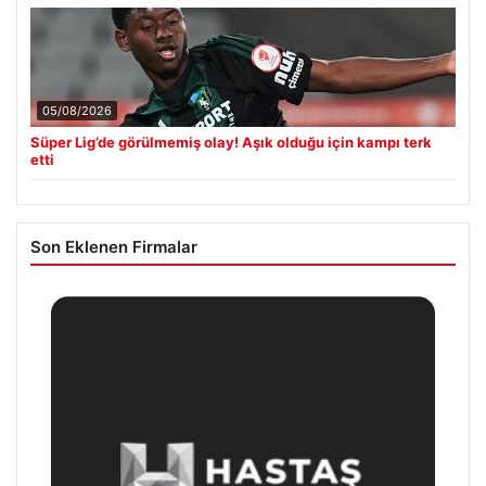
05/08/2026
Süper Lig’de görülmemiş olay! Aşık olduğu için kampı terk
etti
Son Eklenen Firmalar