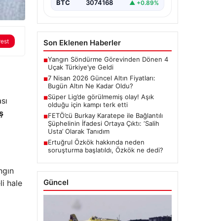
BTC
3074168
▲ +0.89%
rest
Son Eklenen Haberler
Yangın Söndürme Görevinden Dönen 4
■
Uçak Türkiye’ye Geldi
7 Nisan 2026 Güncel Altın Fiyatları:
■
Bugün Altın Ne Kadar Oldu?
Süper Lig’de görülmemiş olay! Aşık
■
sı
olduğu için kampı terk etti
ş
FETÖ’cü Burkay Karatepe ile Bağlantılı
■
Şüphelinin İfadesi Ortaya Çıktı: ‘Salih
Usta’ Olarak Tanıdım
Ertuğrul Özkök hakkında neden
■
soruşturma başlatıldı, Özkök ne dedi?
ngın
Güncel
li hale