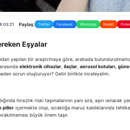
Paylaş:
6 03:21
Twitter
Facebook
WhatsApp
Reddit
Pinte
reken Eşyalar
ından yapılan bir araştırmaya göre, arabada bulundurulmama
 arasında
elektronik cihazlar
,
ilaçlar
,
aerosol kutuları
,
güne
neden sorun oluşturuyor? Gelin birlikte inceleyelim.
ğında hırsızlık riski taşımalarının yanı sıra, aşırı ısınarak ya
 piller
içermekte olup, sıcaklığa maruz kaldıklarında tehlike
a bırakılmaması büyük önem taşır.