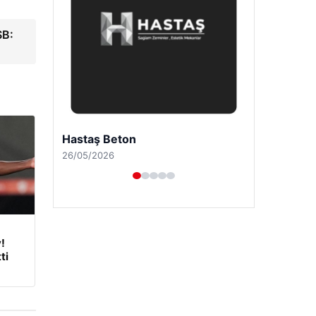
SB:
Enes Kaplan Avukatlık Bürosu
28/04/2026
!
ti