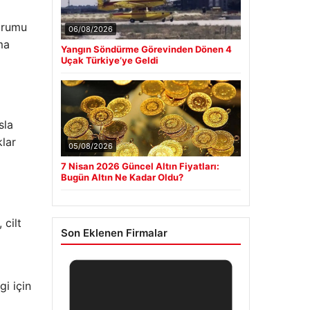
urumu
06/08/2026
ma
Yangın Söndürme Görevinden Dönen 4
Uçak Türkiye’ye Geldi
sla
klar
05/08/2026
7 Nisan 2026 Güncel Altın Fiyatları:
Bugün Altın Ne Kadar Oldu?
 cilt
Son Eklenen Firmalar
i için