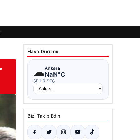
ı
Hava Durumu
r
☁
Ankara
NaN°C
ŞEHIR SEÇ
Bizi Takip Edin