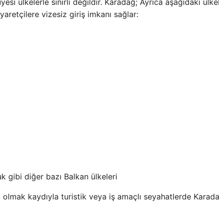
esi ülkelerle sınırlı değildir. Karadağ; Ayrıca aşağıdaki ülke
aretçilere vizesiz giriş imkanı sağlar:
k gibi diğer bazı Balkan ülkeleri
nırlı olmak kaydıyla turistik veya iş amaçlı seyahatlerde Karad