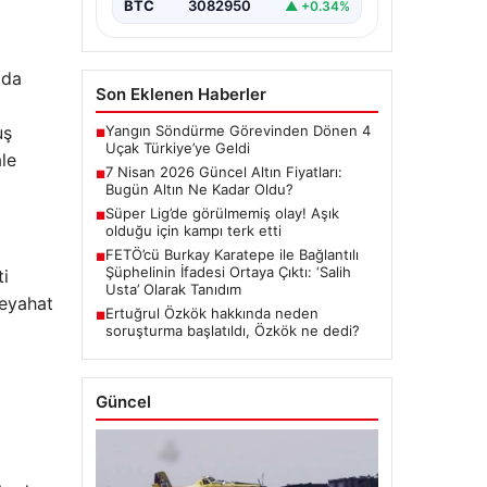
BTC
3082950
▲ +0.34%
zda
Son Eklenen Haberler
Yangın Söndürme Görevinden Dönen 4
uş
■
Uçak Türkiye’ye Geldi
ale
7 Nisan 2026 Güncel Altın Fiyatları:
■
Bugün Altın Ne Kadar Oldu?
Süper Lig’de görülmemiş olay! Aşık
■
olduğu için kampı terk etti
FETÖ’cü Burkay Karatepe ile Bağlantılı
■
Şüphelinin İfadesi Ortaya Çıktı: ‘Salih
ti
Usta’ Olarak Tanıdım
seyahat
Ertuğrul Özkök hakkında neden
■
soruşturma başlatıldı, Özkök ne dedi?
Güncel