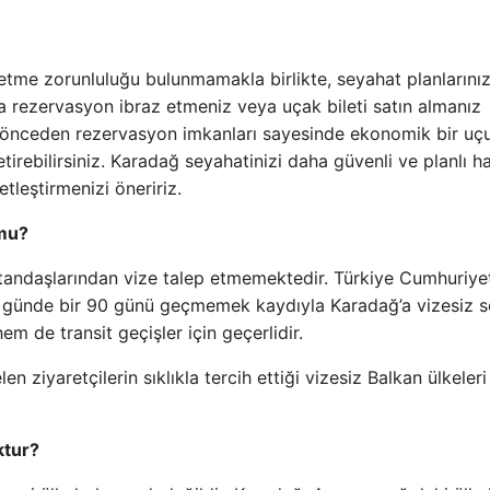
etme zorunluluğu bulunmamakla birlikte, seyahat planlarını
 rezervasyon ibraz etmeniz veya uçak bileti satın almanız
k önceden rezervasyon imkanları sayesinde ekonomik bir uç
getirebilirsiniz. Karadağ seyahatinizi daha güvenli ve planlı h
tleştirmenizi öneririz.
 mu?
atandaşlarından vize talep etmemektedir. Türkiye Cumhuriye
 180 günde bir 90 günü geçmemek kaydıyla Karadağ’a vizesiz 
em de transit geçişler için geçerlidir.
ziyaretçilerin sıklıkla tercih ettiği vizesiz Balkan ülkeleri
ktur?