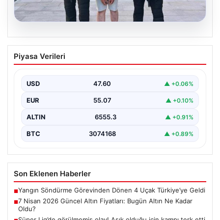
04.08.2026
FETÖ’cü Burkay Karatepe ile Bağlantılı
Piyasa Verileri
Şüphelinin İfadesi Ortaya Çıktı: ‘Salih
Usta’ Olarak Tanıdım
USD
47.60
▲ +0.06%
15 Temmuz darbe girişimi sırasında planlanan ve
Cumhurbaşkanı Recep Tayyip Erdoğan’a suikast
EUR
55.07
▲ +0.10%
girişimini içeren…
ALTIN
6555.3
▲ +0.91%
BTC
3074168
▲ +0.89%
Son Eklenen Haberler
Yangın Söndürme Görevinden Dönen 4 Uçak Türkiye’ye Geldi
■
7 Nisan 2026 Güncel Altın Fiyatları: Bugün Altın Ne Kadar
■
Oldu?
Süper Lig’de görülmemiş olay! Aşık olduğu için kampı terk etti