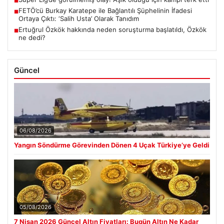
■
FETÖ’cü Burkay Karatepe ile Bağlantılı Şüphelinin İfadesi
■
Ortaya Çıktı: ‘Salih Usta’ Olarak Tanıdım
Ertuğrul Özkök hakkında neden soruşturma başlatıldı, Özkök
■
ne dedi?
Güncel
06/08/2026
Yangın Söndürme Görevinden Dönen 4 Uçak Türkiye’ye Geldi
05/08/2026
7 Nisan 2026 Güncel Altın Fiyatları: Bugün Altın Ne Kadar