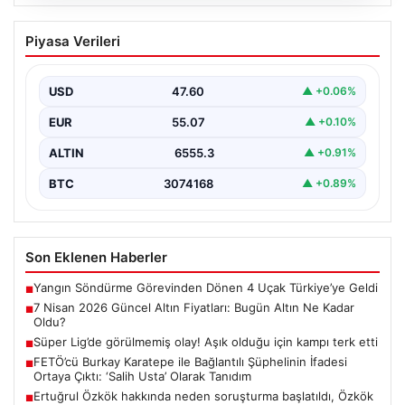
05.08.2026
7 Nisan 2026 Güncel Altın Fiyatları:
Piyasa Verileri
Bugün Altın Ne Kadar Oldu?
Günümüzde altın fiyatları, uluslararası politik gelişmeler
ve jeopolitik risklerin yoğun etkisi altında dalgalı bir…
USD
47.60
▲ +0.06%
EUR
55.07
▲ +0.10%
ALTIN
6555.3
▲ +0.91%
BTC
3074168
▲ +0.89%
Son Eklenen Haberler
Yangın Söndürme Görevinden Dönen 4 Uçak Türkiye’ye Geldi
■
7 Nisan 2026 Güncel Altın Fiyatları: Bugün Altın Ne Kadar
■
Oldu?
Süper Lig’de görülmemiş olay! Aşık olduğu için kampı terk etti
■
FETÖ’cü Burkay Karatepe ile Bağlantılı Şüphelinin İfadesi
■
Ortaya Çıktı: ‘Salih Usta’ Olarak Tanıdım
Ertuğrul Özkök hakkında neden soruşturma başlatıldı, Özkök
■