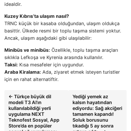
idealdir.
Kuzey Kıbrıs’ta ulaşım nasıl?
TRNC küçük bir kasaba olduğundan, ulaşım oldukça
basittir. Ülkede resmi bir toplu taşıma sistemi yoktur.
Ancak, ulaşım aşağıdaki gibi ulaşılabilir:
Minibüs ve minibüs:
Özellikle, toplu taşıma araçları
sıklıkla Lefkoşa ve Kyrenia arasında kullanılır.
Taksi:
Kısa mesafeler için uygundur.
Araba Kiralama:
Ada, ziyaret etmek isteyen turistler
için en rahat alternatiftir.
← Türkçe büyük dil
Yediği yemek az
modeli T3 AI’ın
kalsın hayatından
kullanılabildiği yerli
ediyordu: Sağ akciğeri
uygulama NEXT
tamamen kapandı!
Teknofest Sosyal, App
Soluk borusunu
Store’da en popüler
tıkadığı 5 ay sonra