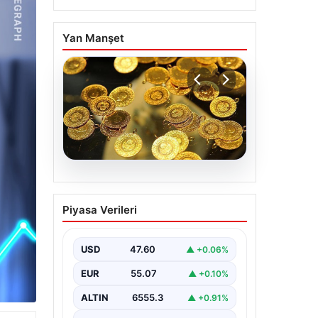
Yan Manşet
05.08.2026
Süper Lig’de görülmemiş
Piyasa Verileri
olay! Aşık olduğu için
kampı terk etti
USD
47.60
▲ +0.06%
EUR
55.07
▲ +0.10%
ALTIN
6555.3
▲ +0.91%