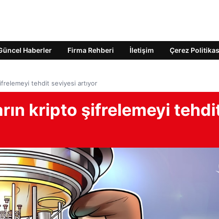
Güncel Haberler
Firma Rehberi
İletişim
Çerez Politikas
ifrelemeyi tehdit seviyesi artıyor
ın kripto şifrelemeyi tehdi