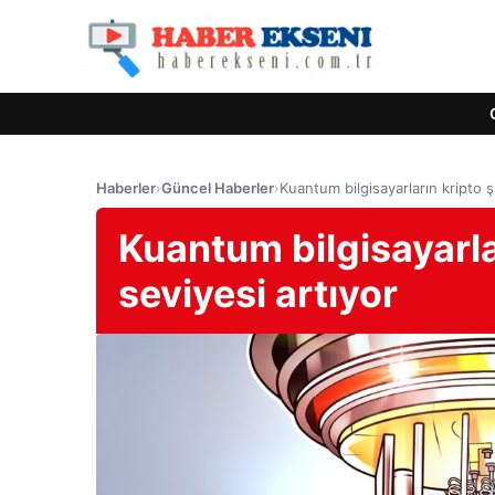
Haberler
›
Güncel Haberler
›
Kuantum bilgisayarların kripto ş
Kuantum bilgisayarlar
seviyesi artıyor