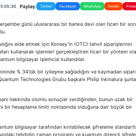
Paylaş:
25 05:30
Twitter
Facebook
WhatsApp
Reddit
Pinte
rşembe günü uluslararası bir banka devi olan ticari bir so
du.
ılığını elde etmek için Konsey’in (OTC) tahvil siparişlerinin
ları kullanarak işlemleri gerçekleştiren ticari bir yöntem ol
uantum bilgisayar işlemcisi kullandılar.
mininde % 34’lük bir iyileşme sağladığını ve kaymadan sipari
Quantum Technologies Grubu başkanı Philip Inkinalura şunla
nı hakkında olumlu sonuçlar verdiğinden, bunun uzak bir
i bir hesaplama limiti noktasında olduğuna dair büyük bir
antum bilgisayar tarafından kırılabilecek şifreleme standartl
rasındaki tehdidin zaman programı ve kuantum dirençli şifre