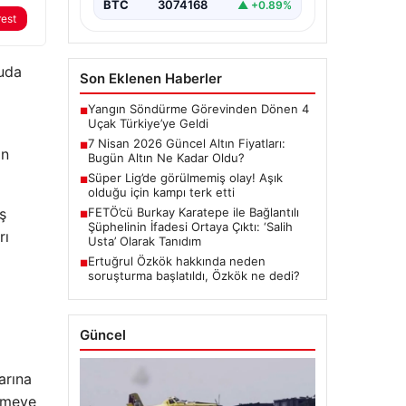
BTC
3074168
▲ +0.89%
rest
ruda
Son Eklenen Haberler
Yangın Söndürme Görevinden Dönen 4
■
Uçak Türkiye’ye Geldi
7 Nisan 2026 Güncel Altın Fiyatları:
■
an
Bugün Altın Ne Kadar Oldu?
Süper Lig’de görülmemiş olay! Aşık
■
olduğu için kampı terk etti
ş
FETÖ’cü Burkay Karatepe ile Bağlantılı
■
Şüphelinin İfadesi Ortaya Çıktı: ‘Salih
rı
Usta’ Olarak Tanıdım
Ertuğrul Özkök hakkında neden
■
soruşturma başlatıldı, Özkök ne dedi?
Güncel
arına
lemeye