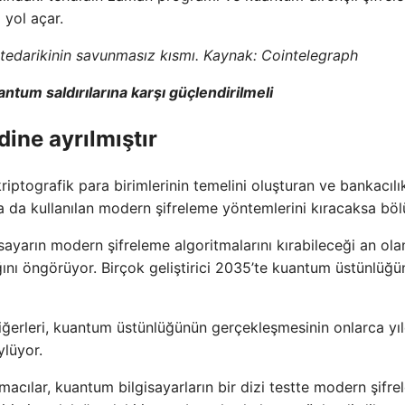
yol açar.
n tedarikinin savunmasız kısmı. Kaynak:
Cointelegraph
ntum saldırılarına karşı güçlendirilmeli
dine ayrılmıştır
kriptografik para birimlerinin temelini oluşturan ve bankacılı
 da kullanılan modern şifreleme yöntemlerini kıracaksa böl
isayarın modern şifreleme algoritmalarını kırabileceği an ola
ğını öngörüyor. Birçok geliştirici 2035’te kuantum üstünlüğ
i diğerleri, kuantum üstünlüğünün gerçekleşmesinin onlarca yıl
ylüyor.
acılar, kuantum bilgisayarların bir dizi testte modern şifr