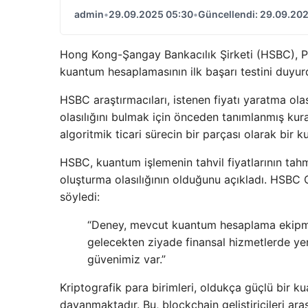
admin
•
29.09.2025 05:30
•
Güncellendi: 29.09.20
Hong Kong-Şangay Bankacılık Şirketi (HSBC), Pe
kuantum hesaplamasının ilk başarı testini duyur
HSBC araştırmacıları, istenen fiyatı yaratma olas
olasılığını bulmak için önceden tanımlanmış kural
algoritmik ticari sürecin bir parçası olarak bir k
HSBC, kuantum işlemenin tahvil fiyatlarının tah
oluşturma olasılığının olduğunu açıkladı. HSBC 
söyledi:
“Deney, mevcut kuantum hesaplama ekipma
gelecekten ziyade finansal hizmetlerde yen
güvenimiz var.”
Kriptografik para birimleri, oldukça güçlü bir ku
dayanmaktadır. Bu, blockchain geliştiricileri a