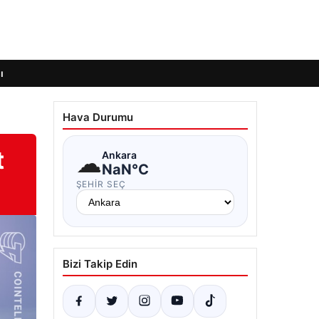
ı
Hava Durumu
t
☁
Ankara
NaN°C
ŞEHIR SEÇ
Bizi Takip Edin