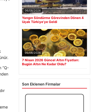
06/08/2026
Yangın Söndürme Görevinden Dönen 4
Uçak Türkiye’ye Geldi
k
05/08/2026
ünür.
7 Nisan 2026 Güncel Altın Fiyatları:
Bugün Altın Ne Kadar Oldu?
n “Q-
ünden
Son Eklenen Firmalar
dır
eleme