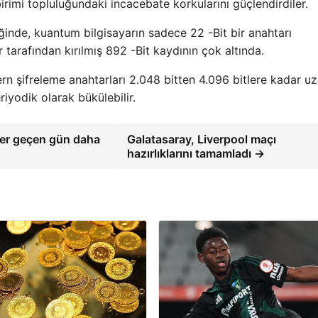
birimi topluluğundaki incacebate korkularını güçlendirdiler.
ğinde, kuantum bilgisayarın sadece 22 -Bit bir anahtarı
r tarafından kırılmış 892 -Bit kaydının çok altında.
rn şifreleme anahtarları 2.048 bitten 4.096 bitlere kadar uz
yodik olarak bükülebilir.
Her geçen gün daha
Galatasaray, Liverpool maçı
hazırlıklarını tamamladı →