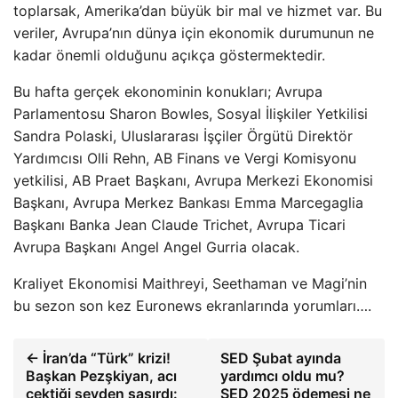
toplarsak, Amerika’dan büyük bir mal ve hizmet var. Bu
veriler, Avrupa’nın dünya için ekonomik durumunun ne
kadar önemli olduğunu açıkça göstermektedir.
Bu hafta gerçek ekonominin konukları; Avrupa
Parlamentosu Sharon Bowles, Sosyal İlişkiler Yetkilisi
Sandra Polaski, Uluslararası İşçiler Örgütü Direktör
Yardımcısı Olli Rehn, AB Finans ve Vergi Komisyonu
yetkilisi, AB Praet Başkanı, Avrupa Merkezi Ekonomisi
Başkanı, Avrupa Merkez Bankası Emma Marcegaglia
Başkanı Banka Jean Claude Trichet, Avrupa Ticari
Avrupa Başkanı Angel Angel Gurria olacak.
Kraliyet Ekonomisi Maithreyi, Seethaman ve Magi’nin
bu sezon son kez Euronews ekranlarında yorumları….
← İran’da “Türk” krizi!
SED Şubat ayında
Başkan Pezşkiyan, acı
yardımcı oldu mu?
çektiği şeyden şaşırdı:
SED 2025 ödemesi ne