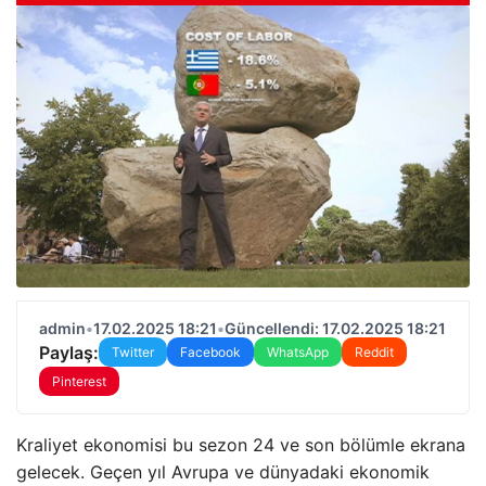
admin
•
17.02.2025 18:21
•
Güncellendi: 17.02.2025 18:21
Paylaş:
Twitter
Facebook
WhatsApp
Reddit
Pinterest
Kraliyet ekonomisi bu sezon 24 ve son bölümle ekrana
gelecek. Geçen yıl Avrupa ve dünyadaki ekonomik