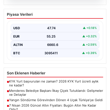
07.08.2026
Menderes Belediye Başkanı İlkay Çiçek
Piyasa Verileri
Tutuklandı: Gelişmeler ve Detaylar
İzmir’in Menderes ilçesinde yürütülen ciddi bir
soruşturma kapsamında belediye başkanı İlkay Çiçek ve
USD
47.74
▲ +0.18%
14…
EUR
55.25
▲ +0.32%
ALTIN
6660.6
▲ +2.59%
BTC
3095411
▲ +0.39%
Son Eklenen Haberler
KYK Yurt başvuruları ne zaman? 2026 KYK Yurt ücreti aylık
■
ne kadar?
Menderes Belediye Başkanı İlkay Çiçek Tutuklandı: Gelişmeler
■
ve Detaylar
Yangın Söndürme Görevinden Dönen 4 Uçak Türkiye’ye Geldi
■
7 Nisan 2026 Güncel Altın Fiyatları: Bugün Altın Ne Kadar
■
Oldu?