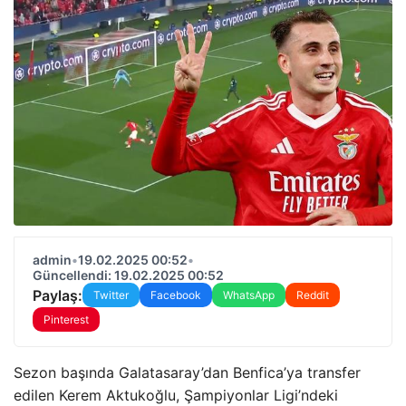
admin
•
19.02.2025 00:52
•
Güncellendi: 19.02.2025 00:52
Paylaş:
Twitter
Facebook
WhatsApp
Reddit
Pinterest
Sezon başında Galatasaray’dan Benfica’ya transfer
edilen Kerem Aktukoğlu, Şampiyonlar Ligi’ndeki