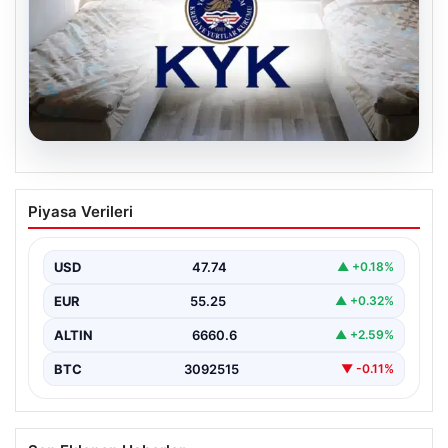
08.08.2026
KYK Yurt başvuruları ne zaman? 2026
Piyasa Verileri
KYK Yurt ücreti aylık ne kadar?
USD
47.74
▲ +0.18%
EUR
55.25
▲ +0.32%
ALTIN
6660.6
▲ +2.59%
BTC
3092515
▼ -0.11%