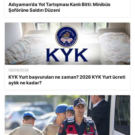
Adıyaman’da Yol Tartışması Kanlı Bitti: Minibüs
Şoförüne Saldırı Düzeni
08/08/2026
KYK Yurt başvuruları ne zaman? 2026 KYK Yurt ücreti
aylık ne kadar?