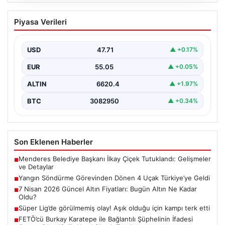
05.08.2026
7 Nisan 2026 Güncel Altın Fiyatları:
Piyasa Verileri
Bugün Altın Ne Kadar Oldu?
Günümüzde altın fiyatları, uluslararası politik gelişmeler
ve jeopolitik risklerin yoğun etkisi altında dalgalı bir…
USD
47.71
▲ +0.17%
EUR
55.05
▲ +0.05%
ALTIN
6620.4
▲ +1.97%
BTC
3082950
▲ +0.34%
Son Eklenen Haberler
Menderes Belediye Başkanı İlkay Çiçek Tutuklandı: Gelişmeler
■
ve Detaylar
Yangın Söndürme Görevinden Dönen 4 Uçak Türkiye’ye Geldi
■
7 Nisan 2026 Güncel Altın Fiyatları: Bugün Altın Ne Kadar
■
Oldu?
Süper Lig’de görülmemiş olay! Aşık olduğu için kampı terk etti
■
FETÖ’cü Burkay Karatepe ile Bağlantılı Şüphelinin İfadesi
■