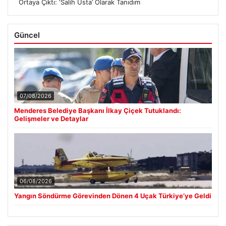
Ortaya Çıktı: ‘Salih Usta’ Olarak Tanıdım
Güncel
07/08/2026
Menderes Belediye Başkanı İlkay Çiçek Tutuklandı:
Gelişmeler ve Detaylar
06/08/2026
Yangın Söndürme Görevinden Dönen 4 Uçak Türkiye’ye Geldi