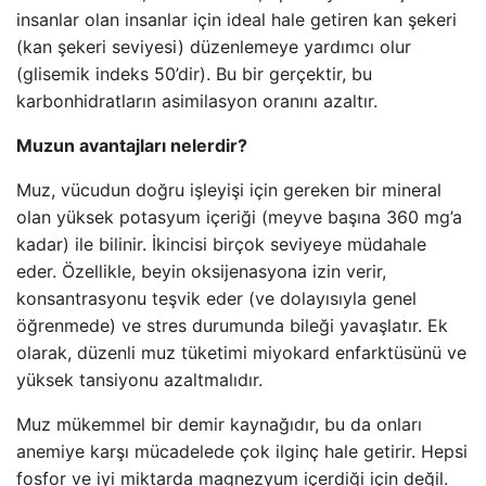
insanlar olan insanlar için ideal hale getiren kan şekeri
(kan şekeri seviyesi) düzenlemeye yardımcı olur
(glisemik indeks 50’dir). Bu bir gerçektir, bu
karbonhidratların asimilasyon oranını azaltır.
Muzun avantajları nelerdir?
Muz, vücudun doğru işleyişi için gereken bir mineral
olan yüksek potasyum içeriği (meyve başına 360 mg’a
kadar) ile bilinir. İkincisi birçok seviyeye müdahale
eder. Özellikle, beyin oksijenasyona izin verir,
konsantrasyonu teşvik eder (ve dolayısıyla genel
öğrenmede) ve stres durumunda bileği yavaşlatır. Ek
olarak, düzenli muz tüketimi miyokard enfarktüsünü ve
yüksek tansiyonu azaltmalıdır.
Muz mükemmel bir demir kaynağıdır, bu da onları
anemiye karşı mücadelede çok ilginç hale getirir. Hepsi
fosfor ve iyi miktarda magnezyum içerdiği için değil.