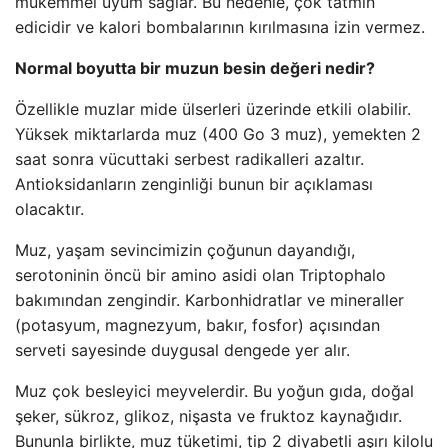
mükemmel uyum sağlar. Bu nedenle, çok tatmin
edicidir ve kalori bombalarının kırılmasına izin vermez.
Normal boyutta bir muzun besin değeri nedir?
Özellikle muzlar mide ülserleri üzerinde etkili olabilir.
Yüksek miktarlarda muz (400 Go 3 muz), yemekten 2
saat sonra vücuttaki serbest radikalleri azaltır.
Antioksidanların zenginliği bunun bir açıklaması
olacaktır.
Muz, yaşam sevincimizin çoğunun dayandığı,
serotoninin öncü bir amino asidi olan Triptophalo
bakımından zengindir. Karbonhidratlar ve mineraller
(potasyum, magnezyum, bakır, fosfor) açısından
serveti sayesinde duygusal dengede yer alır.
Muz çok besleyici meyvelerdir. Bu yoğun gıda, doğal
şeker, sükroz, glikoz, nişasta ve fruktoz kaynağıdır.
Bununla birlikte, muz tüketimi, tip 2 diyabetli aşırı kilolu