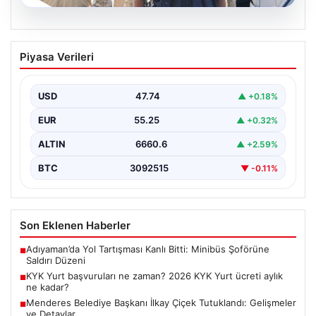
07.08.2026
Menderes Belediye Başkanı İlkay Çiçek
Piyasa Verileri
Tutuklandı: Gelişmeler ve Detaylar
İzmir’in Menderes ilçesinde yürütülen ciddi bir
soruşturma kapsamında belediye başkanı İlkay Çiçek ve
USD
47.74
▲ +0.18%
14…
EUR
55.25
▲ +0.32%
ALTIN
6660.6
▲ +2.59%
BTC
3092515
▼ -0.11%
Son Eklenen Haberler
Adıyaman’da Yol Tartışması Kanlı Bitti: Minibüs Şoförüne
■
Saldırı Düzeni
KYK Yurt başvuruları ne zaman? 2026 KYK Yurt ücreti aylık
■
ne kadar?
Menderes Belediye Başkanı İlkay Çiçek Tutuklandı: Gelişmeler
■
ve Detaylar