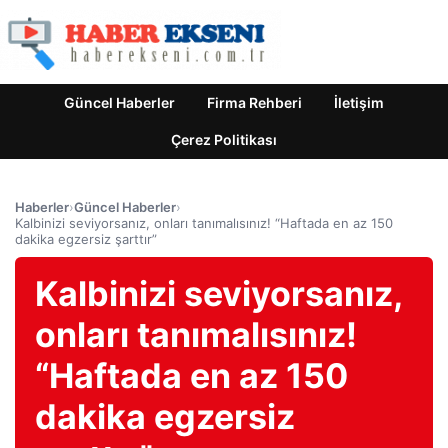
Güncel Haberler
Firma Rehberi
İletişim
Çerez Politikası
Haberler
›
Güncel Haberler
›
Kalbinizi seviyorsanız, onları tanımalısınız! “Haftada en az 150
dakika egzersiz şarttır”
Kalbinizi seviyorsanız,
onları tanımalısınız!
“Haftada en az 150
dakika egzersiz