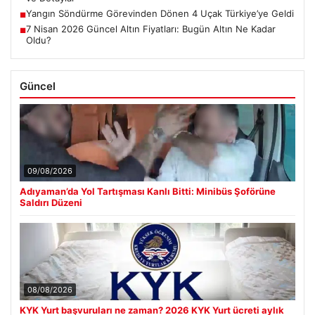
Yangın Söndürme Görevinden Dönen 4 Uçak Türkiye’ye Geldi
■
7 Nisan 2026 Güncel Altın Fiyatları: Bugün Altın Ne Kadar
■
Oldu?
Güncel
09/08/2026
Adıyaman’da Yol Tartışması Kanlı Bitti: Minibüs Şoförüne
Saldırı Düzeni
08/08/2026
KYK Yurt başvuruları ne zaman? 2026 KYK Yurt ücreti aylık