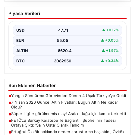
05.08.2026
7 Nisan 2026 Güncel Altın Fiyatları:
Piyasa Verileri
Bugün Altın Ne Kadar Oldu?
Günümüzde altın fiyatları, uluslararası politik gelişmeler
ve jeopolitik risklerin yoğun etkisi altında dalgalı bir…
USD
47.71
▲ +0.17%
EUR
55.05
▲ +0.05%
ALTIN
6620.4
▲ +1.97%
BTC
3082950
▲ +0.34%
Son Eklenen Haberler
Yangın Söndürme Görevinden Dönen 4 Uçak Türkiye’ye Geldi
■
7 Nisan 2026 Güncel Altın Fiyatları: Bugün Altın Ne Kadar
■
Oldu?
Süper Lig’de görülmemiş olay! Aşık olduğu için kampı terk etti
■
FETÖ’cü Burkay Karatepe ile Bağlantılı Şüphelinin İfadesi
■
Ortaya Çıktı: ‘Salih Usta’ Olarak Tanıdım
Ertuğrul Özkök hakkında neden soruşturma başlatıldı, Özkök
■