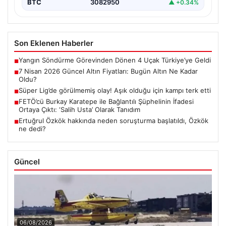
BTC
3082950
▲ +0.34%
Son Eklenen Haberler
Yangın Söndürme Görevinden Dönen 4 Uçak Türkiye’ye Geldi
■
7 Nisan 2026 Güncel Altın Fiyatları: Bugün Altın Ne Kadar
■
Oldu?
Süper Lig’de görülmemiş olay! Aşık olduğu için kampı terk etti
■
FETÖ’cü Burkay Karatepe ile Bağlantılı Şüphelinin İfadesi
■
Ortaya Çıktı: ‘Salih Usta’ Olarak Tanıdım
Ertuğrul Özkök hakkında neden soruşturma başlatıldı, Özkök
■
ne dedi?
Güncel
06/08/2026