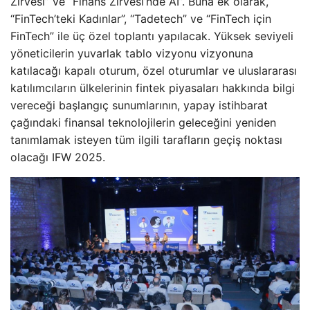
Zirvesi” ve “Finans Zirvesi’nde AI”. Buna ek olarak,
“FinTech’teki Kadınlar”, “Tadetech” ve “FinTech için
FinTech” ile üç özel toplantı yapılacak. Yüksek seviyeli
yöneticilerin yuvarlak tablo vizyonu vizyonuna
katılacağı kapalı oturum, özel oturumlar ve uluslararası
katılımcıların ülkelerinin fintek piyasaları hakkında bilgi
vereceği başlangıç ​​sunumlarının, yapay istihbarat
çağındaki finansal teknolojilerin geleceğini yeniden
tanımlamak isteyen tüm ilgili tarafların geçiş noktası
olacağı IFW 2025.