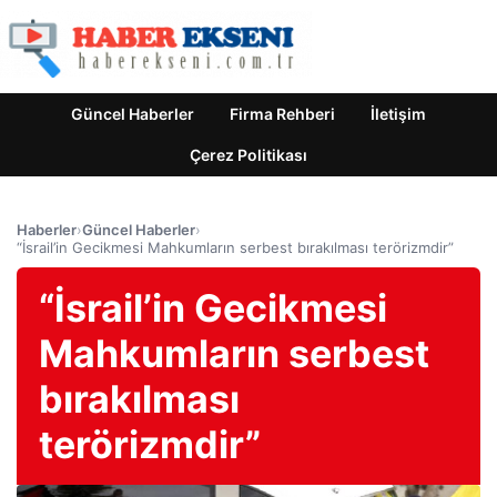
Güncel Haberler
Firma Rehberi
İletişim
Çerez Politikası
Haberler
›
Güncel Haberler
›
“İsrail’in Gecikmesi Mahkumların serbest bırakılması terörizmdir”
“İsrail’in Gecikmesi
Mahkumların serbest
bırakılması
terörizmdir”