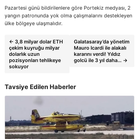
Pazartesi günü bildirilenlere göre Portekiz medyası, 2
yangın patronunda yok olma çalışmalarını destekleyen
ülke bölgeye ulaşmalıdır.
← 3,8 milyar dolar ETH
Galatasaray’da yönetim
çekim kuyruğu milyar
Mauro Icardi ile alakalı
dolarlık uzun
kararını verdi! Yıldız
pozisyonları tehlikeye
golcü ile 3 yıl daha… →
sokuyor
Tavsiye Edilen Haberler