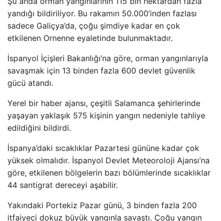
Şu anda orman yangınlarının 115 bin hektardan fazla
yandığı bildiriliyor. Bu rakamın 50.000’inden fazlası
sadece Galiçya’da, çoğu şimdiye kadar en çok
etkilenen Ornenne eyaletinde bulunmaktadır.
İspanyol İçişleri Bakanlığı’na göre, orman yangınlarıyla
savaşmak için 13 binden fazla 600 devlet güvenlik
gücü atandı.
Yerel bir haber ajansı, çeşitli Salamanca şehirlerinde
yaşayan yaklaşık 575 kişinin yangın nedeniyle tahliye
edildiğini bildirdi.
İspanya’daki sıcaklıklar Pazartesi gününe kadar çok
yüksek olmalıdır. İspanyol Devlet Meteoroloji Ajansı’na
göre, etkilenen bölgelerin bazı bölümlerinde sıcaklıklar
44 santigrat dereceyi aşabilir.
Yakındaki Portekiz Pazar günü, 3 binden fazla 200
itfaiyeci dokuz büyük yangınla savaştı. Çoğu yangın