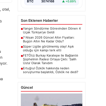
BTC
3074168
▲ +0.89%
 otel,
Son Eklenen Haberler
tı
Yangın Söndürme Görevinden Dönen 4
■
Uçak Türkiye’ye Geldi
7 Nisan 2026 Güncel Altın Fiyatları:
■
Bugün Altın Ne Kadar Oldu?
Süper Lig’de görülmemiş olay! Aşık
■
olduğu için kampı terk etti
u
FETÖ’cü Burkay Karatepe ile Bağlantılı
■
in
Şüphelinin İfadesi Ortaya Çıktı: ‘Salih
ıyor.
Usta’ Olarak Tanıdım
Ertuğrul Özkök hakkında neden
■
soruşturma başlatıldı, Özkök ne dedi?
na
Güncel