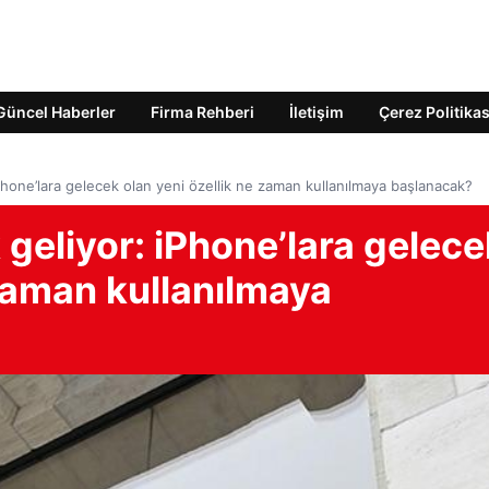
Güncel Haberler
Firma Rehberi
İletişim
Çerez Politikas
 iPhone’lara gelecek olan yeni özellik ne zaman kullanılmaya başlanacak?
k geliyor: iPhone’lara gelec
 zaman kullanılmaya