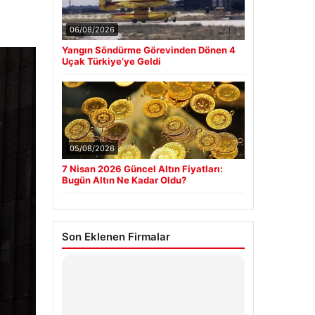
06/08/2026
Yangın Söndürme Görevinden Dönen 4
Uçak Türkiye’ye Geldi
05/08/2026
7 Nisan 2026 Güncel Altın Fiyatları:
Bugün Altın Ne Kadar Oldu?
Son Eklenen Firmalar