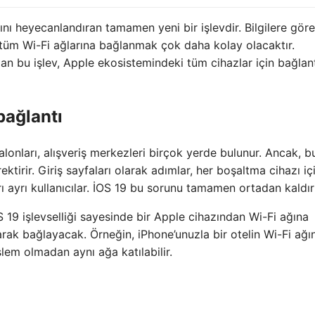
ını heyecanlandıran tamamen yeni bir işlevdir. Bilgilere göre,
k tüm Wi-Fi ağlarına bağlanmak çok daha kolay olacaktır.
n bu işlev, Apple ekosistemindeki tüm cihazlar için bağlan
bağlantı
salonları, alışveriş merkezleri birçok yerde bulunur. Ancak, b
ektirir. Giriş sayfaları olarak adımlar, her boşaltma cihazı iç
 ayrı kullanıcılar. İOS 19 bu sorunu tamamen ortadan kaldır
 19 işlevselliği sayesinde bir Apple cihazından Wi-Fi ağına
arak bağlayacak. Örneğin, iPhone’unuzla bir otelin Wi-Fi ağı
şlem olmadan aynı ağa katılabilir.