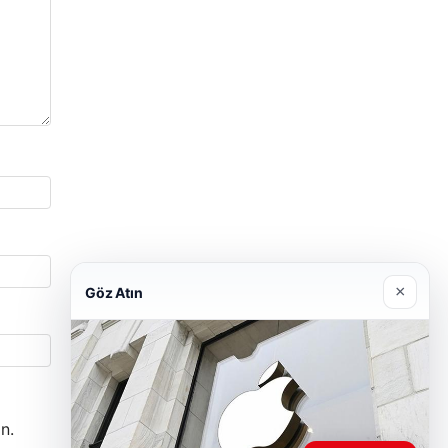
×
Göz Atın
n.