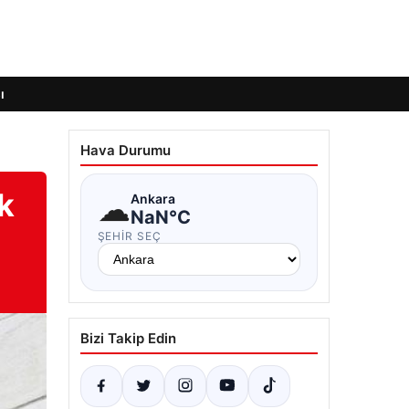
ı
Hava Durumu
ek
☁
Ankara
NaN°C
ŞEHIR SEÇ
Bizi Takip Edin