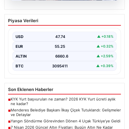
07.08.2026
Menderes Belediye Başkanı İlkay Çiçek
Piyasa Verileri
Tutuklandı: Gelişmeler ve Detaylar
İzmir’in Menderes ilçesinde yürütülen ciddi bir
soruşturma kapsamında belediye başkanı İlkay Çiçek ve
USD
47.74
▲ +0.18%
14…
EUR
55.25
▲ +0.32%
ALTIN
6660.6
▲ +2.59%
BTC
3095411
▲ +0.39%
Son Eklenen Haberler
KYK Yurt başvuruları ne zaman? 2026 KYK Yurt ücreti aylık
■
ne kadar?
Menderes Belediye Başkanı İlkay Çiçek Tutuklandı: Gelişmeler
■
ve Detaylar
Yangın Söndürme Görevinden Dönen 4 Uçak Türkiye’ye Geldi
■
7 Nisan 2026 Güncel Altın Fiyatları: Bugün Altın Ne Kadar
■