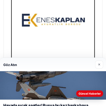
×
Göz Atın
Enes Kaplan Avukatlık Bürosu
28/04/2026
Güncel Haberler
Web sitemizi nasıl kullandığınızı daha iyi anlayabilmek,
deneyiminizi kişiselleştirmek ve geliştirmek amacıyla çerezler
Havada sıcak saatler! Rusya bu kez başka hava