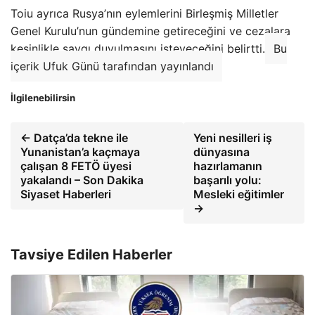
Toiu ayrıca Rusya’nın eylemlerini Birleşmiş Milletler
Genel Kurulu’nun gündemine getireceğini ve cezalara
kesinlikle saygı duyulmasını isteyeceğini belirtti.
Bu
içerik Ufuk Günü tarafından yayınlandı
İlgilenebilirsin
← Datça’da tekne ile
Yeni nesilleri iş
Yunanistan’a kaçmaya
dünyasına
çalışan 8 FETÖ üyesi
hazırlamanın
yakalandı – Son Dakika
başarılı yolu:
Siyaset Haberleri
Mesleki eğitimler
→
Tavsiye Edilen Haberler