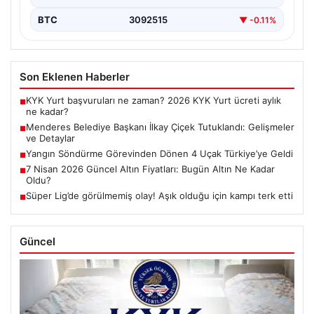
BTC
3092515
▼ -0.11%
Son Eklenen Haberler
KYK Yurt başvuruları ne zaman? 2026 KYK Yurt ücreti aylık
■
ne kadar?
Menderes Belediye Başkanı İlkay Çiçek Tutuklandı: Gelişmeler
■
ve Detaylar
Yangın Söndürme Görevinden Dönen 4 Uçak Türkiye’ye Geldi
■
7 Nisan 2026 Güncel Altın Fiyatları: Bugün Altın Ne Kadar
■
Oldu?
Süper Lig’de görülmemiş olay! Aşık olduğu için kampı terk etti
■
Güncel