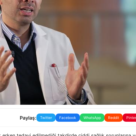
Paylaş:
Twitter
Facebook
WhatsApp
Reddit
Pinte
k erken tedavi edilmediği takdirde ciddi sağlık sorunlarına y