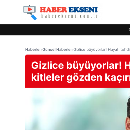
Haberler
›
Güncel Haberler
›
Gizlice büyüyorlar! Hayatı tehd
Gizlice büyüyorlar! 
kitleler gözden kaçı