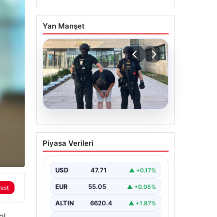
Yan Manşet
04.08.2026
FETÖ’cü Burkay
Piyasa Verileri
Karatepe ile Bağlantılı
Şüphelinin İfadesi
Ortaya Çıktı: ‘Salih Usta’
USD
47.71
▲ +0.17%
Olarak Tanıdım
EUR
55.05
▲ +0.05%
rest
15 Temmuz darbe girişimi
sırasında planlanan ve
ALTIN
6620.4
▲ +1.97%
Cumhurbaşkanı Recep Tayyip
ol