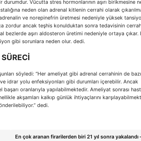
bir durumdur. Vücutta stres hormonlarının aşırı birikmesine 
talığına neden olan adrenal kitlenin cerrahi olarak çıkarılm
 adrenalin ve norepinefrin üretmesi nedeniyle yüksek tansiy
kça zordur ancak teşhis konulduktan sonra tedavisinin cerrah
l bezlerde aşırı aldosteron üretimi nedeniyle ortaya çıkar.
yon gibi sorunlara neden olur. dedi.
 SÜRECİ
şunları söyledi: “Her ameliyat gibi adrenal cerrahinin de baz
ve idrar yolu enfeksiyonları gibi durumları içerebilir. Ancak
aşarı oranlarıyla yapılabilmektedir. Ameliyat sonrası hast
ellikle akşamları kalkıp günlük ihtiyaçlarını karşılayabilmekt
derilebiliyor.” dedi.
En çok aranan firarilerden biri 21 yıl sonra yakalandı 