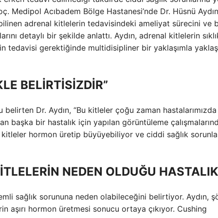
oç. Medipol Acıbadem Bölge Hastanesi’nde Dr. Hüsnü Aydın
inen adrenal kitlelerin tedavisindeki ameliyat sürecini ve 
rını detaylı bir şekilde anlattı. Aydın, adrenal kitlelerin sıklı
n tedavisi gerektiğinde multidisipliner bir yaklaşımla yaklaşı
LE BELİRTİSİZDİR”
nu belirten Dr. Aydın, “Bu kitleler çoğu zaman hastalarımızda
n başka bir hastalık için yapılan görüntüleme çalışmaların
kitleler hormon üretip büyüyebiliyor ve ciddi sağlık sorunla
İTLELERİN NEDEN OLDUĞU HASTALI
emli sağlık sorununa neden olabileceğini belirtiyor. Aydın, ş
erin aşırı hormon üretmesi sonucu ortaya çıkıyor. Cushing