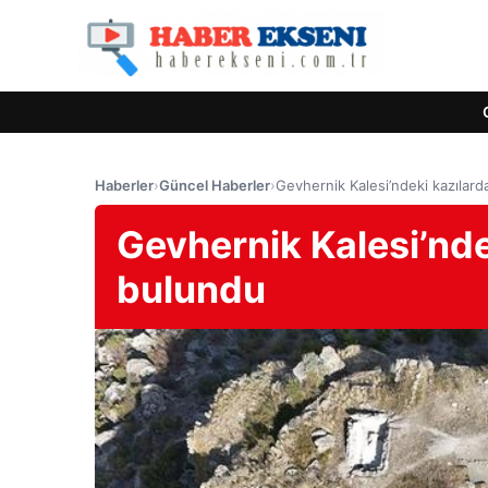
Haberler
›
Güncel Haberler
›
Gevhernik Kalesi’ndeki kazılar
Gevhernik Kalesi’nde
bulundu