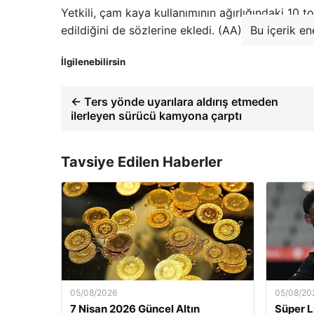
Yetkili, çam kaya kullanımının ağırlığındaki 10 to
edildiğini de sözlerine ekledi. (AA)
Bu içerik en
İlgilenebilirsin
← Ters yönde uyarılara aldırış etmeden
ilerleyen sürücü kamyona çarptı
Tavsiye Edilen Haberler
05/08/2026
05/08/20
7 Nisan 2026 Güncel Altın
Süper L