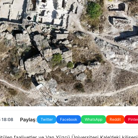
Paylaş:
 18:08
Twitter
Facebook
WhatsApp
Reddit
Pinte
rütülen faaliyetler ve Van Yüzcü Üniversitesi Kale’deki kilisen