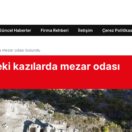
Güncel Haberler
Firma Rehberi
İletişim
Çerez Politikas
da mezar odası bulundu
ki kazılarda mezar odası