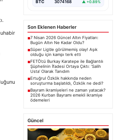
Erdoğan’a suikast girişimini
BTC
3074168
▲ +0.89%
içeren…
ı.
Son Eklenen Haberler
muhabir
7 Nisan 2026 Güncel Altın Fiyatları:
■
Bugün Altın Ne Kadar Oldu?
Süper Lig’de görülmemiş olay! Aşık
■
u
olduğu için kampı terk etti
FETÖ’cü Burkay Karatepe ile Bağlantılı
■
Şüphelinin İfadesi Ortaya Çıktı: ‘Salih
Usta’ Olarak Tanıdım
Ertuğrul Özkök hakkında neden
■
lduğunu
soruşturma başlatıldı, Özkök ne dedi?
Bayram ikramiyeleri ne zaman yatacak?
■
2026 Kurban Bayramı emekli ikramiye
ödemeleri
Güncel