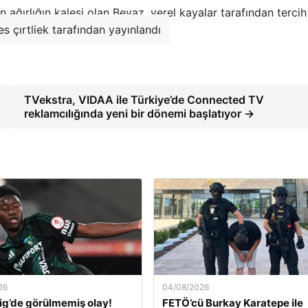
n ağırlığın kalesi olan Beyaz, yerel kayalar tarafından tercih
es çırtliek tarafından yayınlandı
TVekstra, VIDAA ile Türkiye’de Connected TV
reklamcılığında yeni bir dönemi başlatıyor →
26
04/08/2026
ig’de görülmemiş olay!
FETÖ’cü Burkay Karatepe ile