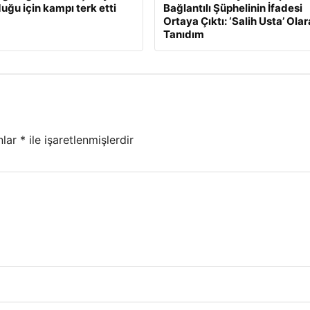
uğu için kampı terk etti
Bağlantılı Şüphelinin İfadesi
Ortaya Çıktı: ‘Salih Usta’ Ola
Tanıdım
nlar
*
ile işaretlenmişlerdir