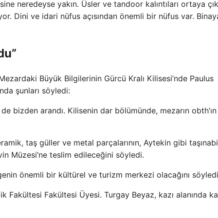
e neredeyse yakın. Üsler ve tandoor kalıntıları ortaya çıkt
r. Dini ve idari nüfus açısından önemli bir nüfus var. Binay
du”
 Mezardaki Büyük Bilgilerinin Gürcü Kralı Kilisesi’nde Paulus
nda şunları söyledi:
de bizden arandı. Kilisenin dar bölümünde, mezarın obth’ın
eramik, taş güller ve metal parçalarının, Aytekin gibi taşınabil
vin Müzesi’ne teslim edileceğini söyledi.
nin önemli bir kültürel ve turizm merkezi olacağını söyledi
k Fakültesi Fakültesi Üyesi. Turgay Beyaz, kazı alanında ka