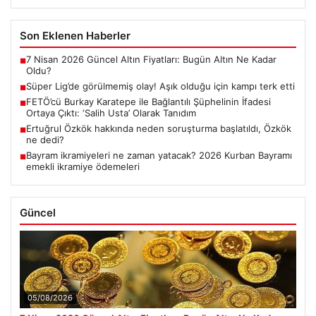
Son Eklenen Haberler
7 Nisan 2026 Güncel Altın Fiyatları: Bugün Altın Ne Kadar
■
Oldu?
Süper Lig’de görülmemiş olay! Aşık olduğu için kampı terk etti
■
FETÖ’cü Burkay Karatepe ile Bağlantılı Şüphelinin İfadesi
■
Ortaya Çıktı: ‘Salih Usta’ Olarak Tanıdım
Ertuğrul Özkök hakkında neden soruşturma başlatıldı, Özkök
■
ne dedi?
Bayram ikramiyeleri ne zaman yatacak? 2026 Kurban Bayramı
■
emekli ikramiye ödemeleri
Güncel
05/08/2026