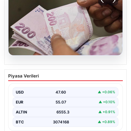
01.08.2026
Fenerbahçe’den İrfan Can Kahveci için
Piyasa Verileri
açıklama geldi!
USD
47.60
▲ +0.06%
EUR
55.07
▲ +0.10%
ALTIN
6555.3
▲ +0.91%
BTC
3074168
▲ +0.89%