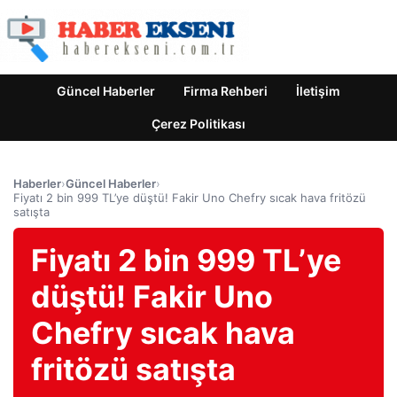
Güncel Haberler
Firma Rehberi
İletişim
Çerez Politikası
Haberler
›
Güncel Haberler
›
Fiyatı 2 bin 999 TL’ye düştü! Fakir Uno Chefry sıcak hava fritözü
satışta
Fiyatı 2 bin 999 TL’ye
düştü! Fakir Uno
Chefry sıcak hava
fritözü satışta