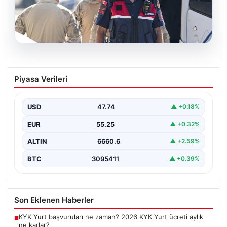
07.08.2026
Menderes Belediye Başkanı İlkay Çiçek
Piyasa Verileri
Tutuklandı: Gelişmeler ve Detaylar
İzmir’in Menderes ilçesinde yürütülen ciddi bir
soruşturma kapsamında belediye başkanı İlkay Çiçek ve
USD
47.74
▲ +0.18%
14…
EUR
55.25
▲ +0.32%
ALTIN
6660.6
▲ +2.59%
BTC
3095411
▲ +0.39%
Son Eklenen Haberler
KYK Yurt başvuruları ne zaman? 2026 KYK Yurt ücreti aylık
■
ne kadar?