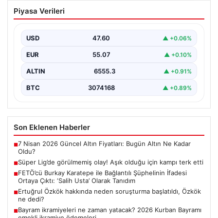
Süper Lig’de görülmemiş olay! Aşık
Piyasa Verileri
olduğu için kampı terk etti
USD
47.60
▲ +0.06%
EUR
55.07
▲ +0.10%
ALTIN
6555.3
▲ +0.91%
BTC
3074168
▲ +0.89%
Son Eklenen Haberler
7 Nisan 2026 Güncel Altın Fiyatları: Bugün Altın Ne Kadar
■
Oldu?
Süper Lig’de görülmemiş olay! Aşık olduğu için kampı terk etti
■
FETÖ’cü Burkay Karatepe ile Bağlantılı Şüphelinin İfadesi
■
Ortaya Çıktı: ‘Salih Usta’ Olarak Tanıdım
Ertuğrul Özkök hakkında neden soruşturma başlatıldı, Özkök
■
ne dedi?
Bayram ikramiyeleri ne zaman yatacak? 2026 Kurban Bayramı
■
emekli ikramiye ödemeleri