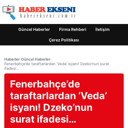
Güncel Haberler
Firma Rehberi
İletişim
Çerez Politikası
Haberler
›
Güncel Haberler
›
Fenerbahçe’de taraftarlardan ‘Veda’ isyanı! Dzeko’nun surat
ifadesi…
Fenerbahçe’de
taraftarlardan ‘Veda’
isyanı! Dzeko’nun
surat ifadesi…