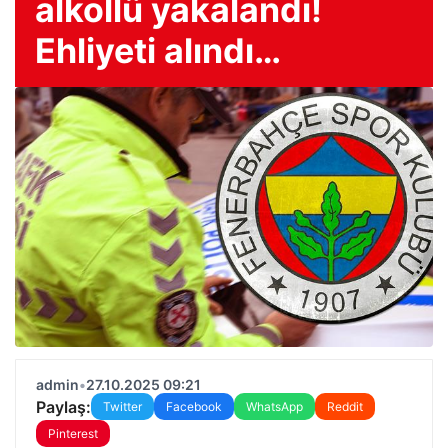
alkollü yakalandı!
Ehliyeti alındı…
admin
•
27.10.2025 09:21
Paylaş:
Twitter
Facebook
WhatsApp
Reddit
Pinterest