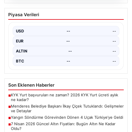
07.08.2026
Menderes Belediye Başkanı İlkay Çiçek
Piyasa Verileri
Tutuklandı: Gelişmeler ve Detaylar
İzmir’in Menderes ilçesinde yürütülen ciddi bir
soruşturma kapsamında belediye başkanı İlkay Çiçek ve
USD
--
--
14…
EUR
--
--
ALTIN
--
--
BTC
--
--
Son Eklenen Haberler
KYK Yurt başvuruları ne zaman? 2026 KYK Yurt ücreti aylık
■
ne kadar?
Menderes Belediye Başkanı İlkay Çiçek Tutuklandı: Gelişmeler
■
ve Detaylar
Yangın Söndürme Görevinden Dönen 4 Uçak Türkiye’ye Geldi
■
7 Nisan 2026 Güncel Altın Fiyatları: Bugün Altın Ne Kadar
■
Oldu?